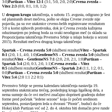
3:0)
Partizan – Vitez 12:1
(3:1, 5:0, 2:0, 2:0)
Crvena zvezda –
Vitez 2:3
(0:0, 0:1, 1:0, 1:2)
U
drugom krugu
takmičenja, u subotu 15. avgusta, odigrano je šest
od planiranih deset mečeva, pošto se ekipa Crvene zvezde nije
pojavila, pa su sve utakmice crveno-belih registrovane rezultatom
5:0 u korist njihovih protivnika, dok je Crvena zvezda kažnjena
oduzimanjem po jednog boda za svaki neodigran meč (u skladu sa
Propozicijama takmičenja Prvenstva Srbije u inlajn hokeju u sezoni
2015). Rezultati mečeva drugog kruga takmičenja:
Spartak – Crvena zvezda 5:0
(službeni rezultat)
Vitez – Spartak
8:1
(2:0, 1:1, 4:0, 1:0)
GentlemeNS –
Crvena zvezda
5:0
(službeni
rezultat)
Vitez – GentlemeNS 7:1
(2:0, 2:0, 2:1, 1:0)
Partizan –
Spartak 5:4
(2:0, 0:3, 2:0, 1:1)
Crvena zvezda – Vitez
0:5
(službeni rezultat)
GentlemeNS – Spartak 2:4
(1:1, 1:2, 0:1,
0:0)
Partizan – Crvena zvezda 5:0
(službeni rezultat)
Partizan –
Vitez 5:4
(2:0 1:1 2:2 0:1)
Prvenstvo Srbije se prema kalendaru takmičenja nastavlja 19.
septembra utakmicama trećeg, poslednjeg kruga ligaškog dela, a
nema sumnje da će ovi mečevi značajno doprineti građenju dobre
forme pred početak "ledene sezone" koja će početi sredinom
septembra, postavljanjem leda u dvorani "Pionir", budući da će
Hokej klub Partizan već od 2. do 4. oktobra biti domaćin prve runde