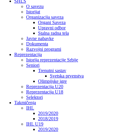
SHLS
O savezu
Istorijat
Organizacija saveza
Organi Saveza
Upravni odbor
Stalna radna tela
Javne nabavke
Dokumenta
Razvojni programi
Reprezentacija
Istorija reprezentacije Srbije
Seniori
Trenutni sastav
Svetska prvenstva
Olimpijske igre
Reprezentacija U20
Reprezentacija U18
Selektori
Takmičenja
IHL
2019/2020
2018/2019
IHL U19
2019/2020