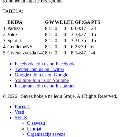
Kontinental kupa 2016. godine.
TABELA:
EKIPA
G
W
WE
LE
L
GF:GA
PTS
1.
Partizan
8
8
0
0
0
60:17
24
2.
Vitez
8
5
0
0
3
38:27
15
3.
Spartak
8
5
0
0
3
31:35
15
4.
GentlemeNS
8
2
0
0
6
23:39
6
5
Crvena zvezda (-4)
8
0
0
0
8
14:47
-4
Facebook
Join us on Facebook
Twitter
Join us on Twitter
Google+
Join us on Google
Youtube
Join us on Youtube
Instagram
Join us on Instagram
© 2026 - Savez hokeja na ledu Srbije. All Rights Reserved.
Početak
Vesti
SHLS
O savezu
Istorijat
Organizacija saveza