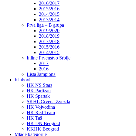
2016/2017
2015/2016
2014/2015
2013/2014
Prva liga – B grupa
2019/2020
2018/2019
2017/2018
2015/2016
2014/2015
Inline Prvenstvo Srbije
2017
2016
Lista šampiona
Klubovi
HK NS Stars
HK Partizan
HK Spartak
SKHL Crvena Zvezda
HK Vojvodina
HK Red Team
HK Taš
HK DN Beograd
KKHK Beograd
Mlađe kategorije