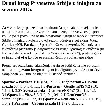
Drugi krug Prvenstva Srbije u inlajnu za
sezonu 2015.
Za vreme letnje pauze u nacionalnom šampionatu u hokeju na ledu,
u hali "Crna Rupa" na Zvezdari namenjenoj upravo za ovaj sport
koji je još u povoju na našim prostorima, igraju se mečevi Prvenstva
Srbije u inlajnu u kojem u ovoj sezoni učestvuje pet ekipa:
Vitez
,
GentlemeNS
,
Partizan
,
Spartak
i
Crvena zvezda
. Kalendarom
takmičenja planirano je odigravanje tri kruga ligaškog takmičenja (tri
takmičarska vikenda, po sistemu "svako sa svakim"), posle čega će
se igrati plej-of u koji će se plasirati četiri prvoplasirane ekipe.
Prema propozicijama takmičenja igraju se četiri četvrtine po osam
minuta, a u
prvom krugu
u kojem je odigrano prvih deset mečeva
šampionata 27. juna postignuti su sledeći rezultati:
Spartak – Partizan 1:10
(0:4, 1:2, 0:2, 0:2)
Spartak – Crvena
zvezda 6:4
(1:0, 3:0, 1:1, 1:3)
Partizan – GentlemeNS 7:2
(1:0,
1:1, 2:1, 3:0)
Crvena zvezda – GentlemeNS 5:7
(0:2, 1:2, 1:2,
3:1)
Spartak – Vitez 5:3
(1:0, 2:1, 0:1, 2:1)
GentlemeNS –
Vitez 1:7
(0:0, 0:4, 1:2, 0:1)
Spartak – GentlemeNS 5:3
(1:1, 1:1,
1:0, 2:1)
Partizan – Crvena zvezda 11:3
(2:0, 3:1, 3:2,