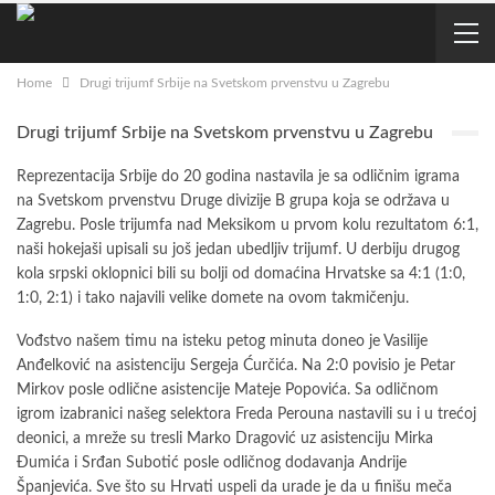
Home
Drugi trijumf Srbije na Svetskom prvenstvu u Zagrebu
Drugi trijumf Srbije na Svetskom prvenstvu u Zagrebu
Reprezentacija Srbije do 20 godina nastavila je sa odličnim igrama
na Svetskom prvenstvu Druge divizije B grupa koja se održava u
Zagrebu. Posle trijumfa nad Meksikom u prvom kolu rezultatom 6:1,
naši hokejaši upisali su još jedan ubedljiv trijumf. U derbiju drugog
kola srpski oklopnici bili su bolji od domaćina Hrvatske sa 4:1 (1:0,
1:0, 2:1) i tako najavili velike domete na ovom takmičenju.
Vođstvo našem timu na isteku petog minuta doneo je Vasilije
Anđelković na asistenciju Sergeja Ćurčića. Na 2:0 povisio je Petar
Mirkov posle odlične asistencije Mateje Popovića. Sa odličnom
igrom izabranici našeg selektora Freda Perouna nastavili su i u trećoj
deonici, a mreže su tresli Marko Dragović uz asistenciju Mirka
Đumića i Srđan Subotić posle odličnog dodavanja Andrije
Španjevića. Sve što su Hrvati uspeli da urade je da u finišu meča