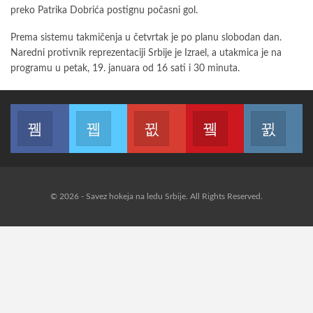
preko Patrika Dobrića postignu počasni gol.
Prema sistemu takmičenja u četvrtak je po planu slobodan dan.
Naredni protivnik reprezentaciji Srbije je Izrael, a utakmica je na
programu u petak, 19. januara od 16 sati i 30 minuta.
Join us on Facebook
Join us on Twitter
Join us on Google
Join us on Youtub
Joi
© 2026 - Savez hokeja na ledu Srbije. All Rights Reserved.