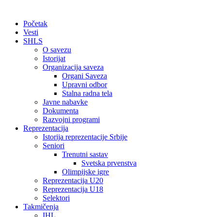
Početak
Vesti
SHLS
O savezu
Istorijat
Organizacija saveza
Organi Saveza
Upravni odbor
Stalna radna tela
Javne nabavke
Dokumenta
Razvojni programi
Reprezentacija
Istorija reprezentacije Srbije
Seniori
Trenutni sastav
Svetska prvenstva
Olimpijske igre
Reprezentacija U20
Reprezentacija U18
Selektori
Takmičenja
IHL