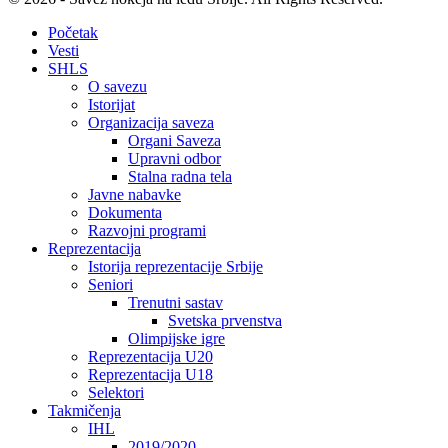
Početak
Vesti
SHLS
O savezu
Istorijat
Organizacija saveza
Organi Saveza
Upravni odbor
Stalna radna tela
Javne nabavke
Dokumenta
Razvojni programi
Reprezentacija
Istorija reprezentacije Srbije
Seniori
Trenutni sastav
Svetska prvenstva
Olimpijske igre
Reprezentacija U20
Reprezentacija U18
Selektori
Takmičenja
IHL
2019/2020