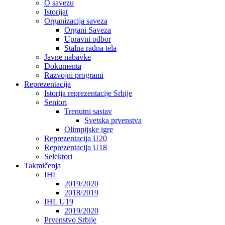
O savezu
Istorijat
Organizacija saveza
Organi Saveza
Upravni odbor
Stalna radna tela
Javne nabavke
Dokumenta
Razvojni programi
Reprezentacija
Istorija reprezentacije Srbije
Seniori
Trenutni sastav
Svetska prvenstva
Olimpijske igre
Reprezentacija U20
Reprezentacija U18
Selektori
Takmičenja
IHL
2019/2020
2018/2019
IHL U19
2019/2020
Prvenstvo Srbije