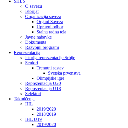
SHLS
O savezu
Istorijat
Organizacija saveza
Organi Saveza
Upravni odbor
Stalna radna tela
Javne nabavke
Dokumenta
Razvojni programi
Reprezentacija
Istorija reprezentacije Srbije
Seniori
Trenutni sastav
Svetska prvenstva
Olimpijske igre
Reprezentacija U20
Reprezentacija U18
Selektori
Takmičenja
IHL
2019/2020
2018/2019
IHL U19
2019/2020