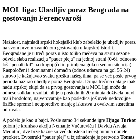
MOL liga: Ubedljiv poraz Beograda na
gostovanju Ferencvaroši
Nažalost, najmlađi srpski hokejaški klub zabeležio je ubedljiv poraz
na svom prvom zvaničnom gostovanju u kupskoj istoriji.
Beograđane je u treći poraz u isto toliko mečeva na startu sezone
odvela slaba realizacija "pauer pleja" na jednoj strani (0-6), odnosno
loš "penalti kil" na drugoj (četiri primljena gola u sedam situacija).
Raspoloženi i dominantni domaćin (odnos udaraca na gol 56-24)
surovo je kažnjavao svaku grešku našeg tima, pa se već posle prvog
perioda nazirao ubedljiv poraz Beograda. Druga trećina dala je ipak
nadu srpskoj ekipi da sa prvog gostovanja u MOL ligi može da
odnese solidan rezultat, ali je u poslednjih 20 minuta doživela pravi
mali brodolom, najverovatnije kao posledica još uvek nedovoljne
fizičke spreme i neuporedivo manjeg iskustva u ovakvim susretima
od rivala.
A počelo je kao u bajci. Posle samo 34 sekunde igre
Hjugo Turkot
golom je krunisao akciju Nemanje Vučurevića i Davida Arvaja.
Međutim, dve brze kazne su već do isteka trećeg minuta donele
preokret. Dvostruki "pauer plej" u izjednačenje je pretvorio
Tomas