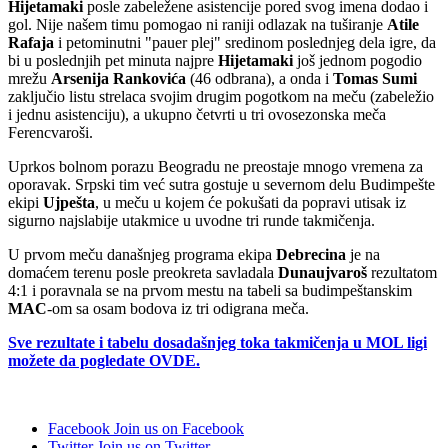
Hijetamaki
posle zabeležene asistencije pored svog imena dodao i
gol. Nije našem timu pomogao ni raniji odlazak na tuširanje
Atile
Rafaja
i petominutni "pauer plej" sredinom poslednjeg dela igre, da
bi u poslednjih pet minuta najpre
Hijetamaki
još jednom pogodio
mrežu
Arsenija Rankovića
(46 odbrana), a onda i
Tomas Sumi
zaključio listu strelaca svojim drugim pogotkom na meču (zabeležio
i jednu asistenciju), a ukupno četvrti u tri ovosezonska meča
Ferencvaroši.
Uprkos bolnom porazu Beogradu ne preostaje mnogo vremena za
oporavak. Srpski tim već sutra gostuje u severnom delu Budimpešte
ekipi
Ujpešta
, u meču u kojem će pokušati da popravi utisak iz
sigurno najslabije utakmice u uvodne tri runde takmičenja.
U prvom meču današnjeg programa ekipa
Debrecina
je na
domaćem terenu posle preokreta savladala
Dunaujvaroš
rezultatom
4:1 i poravnala se na prvom mestu na tabeli sa budimpeštanskim
MAC
-om sa osam bodova iz tri odigrana meča.
Sve rezultate i tabelu dosadašnjeg toka takmičenja u MOL ligi
možete da pogledate OVDE.
Facebook
Join us on Facebook
Twitter
Join us on Twitter