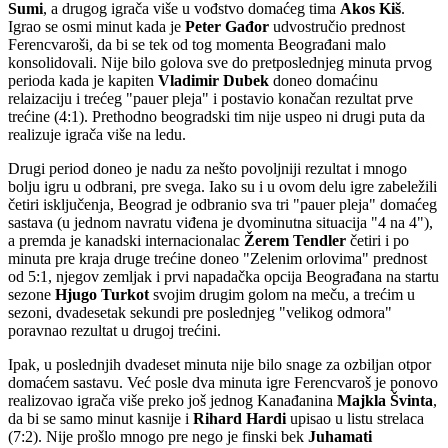
Sumi
, a drugog igrača više u vođstvo domaćeg tima
Akos Kiš
.
Igrao se osmi minut kada je
Peter Gađor
udvostručio prednost
Ferencvaroši, da bi se tek od tog momenta Beograđani malo
konsolidovali. Nije bilo golova sve do pretposlednjeg minuta prvog
perioda kada je kapiten
Vladimir Dubek
doneo domaćinu
relaizaciju i trećeg "pauer pleja" i postavio konačan rezultat prve
trećine (4:1). Prethodno beogradski tim nije uspeo ni drugi puta da
realizuje igrača više na ledu.
Drugi period doneo je nadu za nešto povoljniji rezultat i mnogo
bolju igru u odbrani, pre svega. Iako su i u ovom delu igre zabeležili
četiri isključenja, Beograd je odbranio sva tri "pauer pleja" domaćeg
sastava (u jednom navratu viđena je dvominutna situacija "4 na 4"),
a premda je kanadski internacionalac
Žerem Tendler
četiri i po
minuta pre kraja druge trećine doneo "Zelenim orlovima" prednost
od 5:1, njegov zemljak i prvi napadačka opcija Beograđana na startu
sezone
Hjugo Turkot
svojim drugim golom na meču, a trećim u
sezoni, dvadesetak sekundi pre poslednjeg "velikog odmora"
poravnao rezultat u drugoj trećini.
Ipak, u poslednjih dvadeset minuta nije bilo snage za ozbiljan otpor
domaćem sastavu. Već posle dva minuta igre Ferencvaroš je ponovo
realizovao igrača više preko još jednog Kanađanina
Majkla Švinta
,
da bi se samo minut kasnije i
Rihard Hardi
upisao u listu strelaca
(7:2). Nije prošlo mnogo pre nego je finski bek
Juhamati