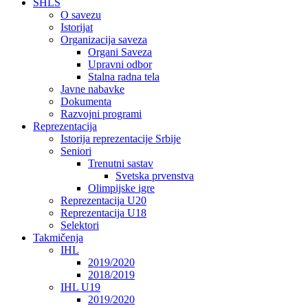
SHLS
O savezu
Istorijat
Organizacija saveza
Organi Saveza
Upravni odbor
Stalna radna tela
Javne nabavke
Dokumenta
Razvojni programi
Reprezentacija
Istorija reprezentacije Srbije
Seniori
Trenutni sastav
Svetska prvenstva
Olimpijske igre
Reprezentacija U20
Reprezentacija U18
Selektori
Takmičenja
IHL
2019/2020
2018/2019
IHL U19
2019/2020