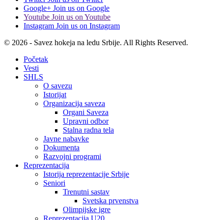
Google+
Join us on Google
Youtube
Join us on Youtube
Instagram
Join us on Instagram
© 2026 - Savez hokeja na ledu Srbije. All Rights Reserved.
Početak
Vesti
SHLS
O savezu
Istorijat
Organizacija saveza
Organi Saveza
Upravni odbor
Stalna radna tela
Javne nabavke
Dokumenta
Razvojni programi
Reprezentacija
Istorija reprezentacije Srbije
Seniori
Trenutni sastav
Svetska prvenstva
Olimpijske igre
Reprezentacija U20