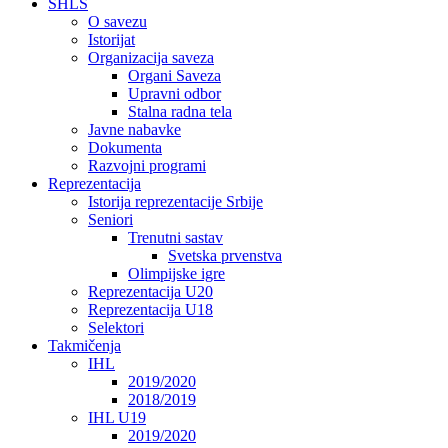
SHLS
O savezu
Istorijat
Organizacija saveza
Organi Saveza
Upravni odbor
Stalna radna tela
Javne nabavke
Dokumenta
Razvojni programi
Reprezentacija
Istorija reprezentacije Srbije
Seniori
Trenutni sastav
Svetska prvenstva
Olimpijske igre
Reprezentacija U20
Reprezentacija U18
Selektori
Takmičenja
IHL
2019/2020
2018/2019
IHL U19
2019/2020