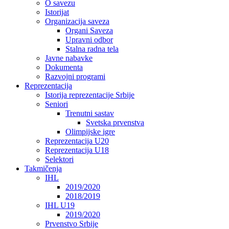
O savezu
Istorijat
Organizacija saveza
Organi Saveza
Upravni odbor
Stalna radna tela
Javne nabavke
Dokumenta
Razvojni programi
Reprezentacija
Istorija reprezentacije Srbije
Seniori
Trenutni sastav
Svetska prvenstva
Olimpijske igre
Reprezentacija U20
Reprezentacija U18
Selektori
Takmičenja
IHL
2019/2020
2018/2019
IHL U19
2019/2020
Prvenstvo Srbije