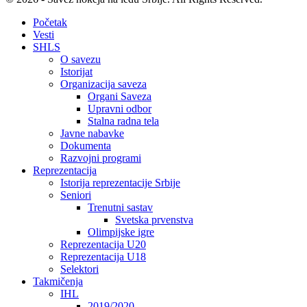
Početak
Vesti
SHLS
O savezu
Istorijat
Organizacija saveza
Organi Saveza
Upravni odbor
Stalna radna tela
Javne nabavke
Dokumenta
Razvojni programi
Reprezentacija
Istorija reprezentacije Srbije
Seniori
Trenutni sastav
Svetska prvenstva
Olimpijske igre
Reprezentacija U20
Reprezentacija U18
Selektori
Takmičenja
IHL
2019/2020