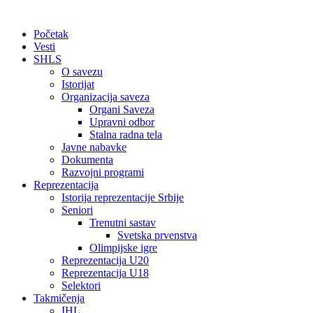
Početak
Vesti
SHLS
O savezu
Istorijat
Organizacija saveza
Organi Saveza
Upravni odbor
Stalna radna tela
Javne nabavke
Dokumenta
Razvojni programi
Reprezentacija
Istorija reprezentacije Srbije
Seniori
Trenutni sastav
Svetska prvenstva
Olimpijske igre
Reprezentacija U20
Reprezentacija U18
Selektori
Takmičenja
IHL