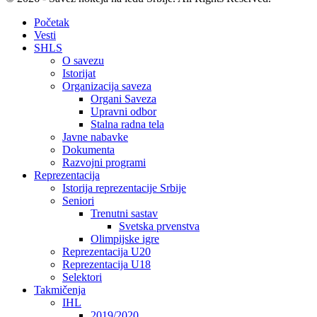
Početak
Vesti
SHLS
O savezu
Istorijat
Organizacija saveza
Organi Saveza
Upravni odbor
Stalna radna tela
Javne nabavke
Dokumenta
Razvojni programi
Reprezentacija
Istorija reprezentacije Srbije
Seniori
Trenutni sastav
Svetska prvenstva
Olimpijske igre
Reprezentacija U20
Reprezentacija U18
Selektori
Takmičenja
IHL
2019/2020