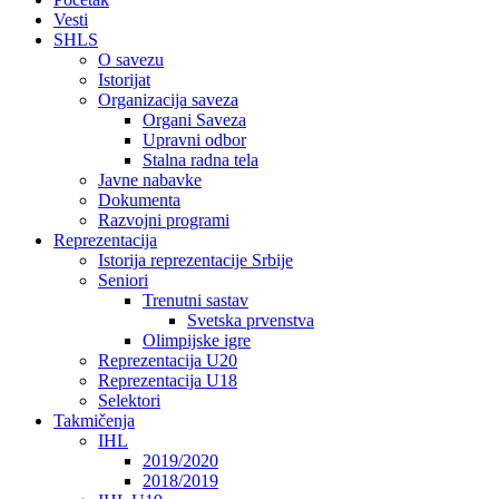
Vesti
SHLS
O savezu
Istorijat
Organizacija saveza
Organi Saveza
Upravni odbor
Stalna radna tela
Javne nabavke
Dokumenta
Razvojni programi
Reprezentacija
Istorija reprezentacije Srbije
Seniori
Trenutni sastav
Svetska prvenstva
Olimpijske igre
Reprezentacija U20
Reprezentacija U18
Selektori
Takmičenja
IHL
2019/2020
2018/2019