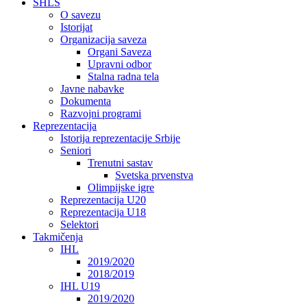
SHLS
O savezu
Istorijat
Organizacija saveza
Organi Saveza
Upravni odbor
Stalna radna tela
Javne nabavke
Dokumenta
Razvojni programi
Reprezentacija
Istorija reprezentacije Srbije
Seniori
Trenutni sastav
Svetska prvenstva
Olimpijske igre
Reprezentacija U20
Reprezentacija U18
Selektori
Takmičenja
IHL
2019/2020
2018/2019
IHL U19
2019/2020