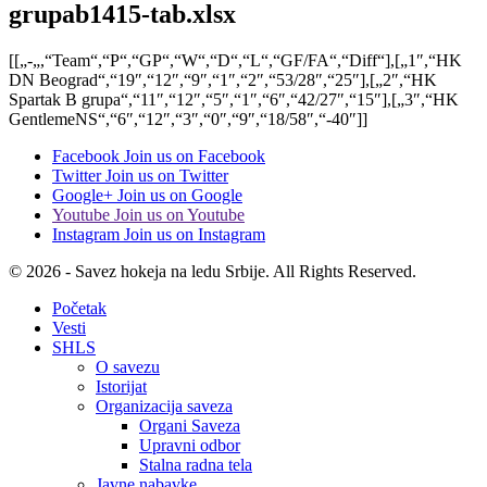
grupab1415-tab.xlsx
[[„-„,“Team“,“P“,“GP“,“W“,“D“,“L“,“GF/FA“,“Diff“],[„1″,“HK
DN Beograd“,“19″,“12″,“9″,“1″,“2″,“53/28″,“25″],[„2″,“HK
Spartak B grupa“,“11″,“12″,“5″,“1″,“6″,“42/27″,“15″],[„3″,“HK
GentlemeNS“,“6″,“12″,“3″,“0″,“9″,“18/58″,“-40″]]
Facebook
Join us on Facebook
Twitter
Join us on Twitter
Google+
Join us on Google
Youtube
Join us on Youtube
Instagram
Join us on Instagram
© 2026 - Savez hokeja na ledu Srbije. All Rights Reserved.
Početak
Vesti
SHLS
O savezu
Istorijat
Organizacija saveza
Organi Saveza
Upravni odbor
Stalna radna tela
Javne nabavke