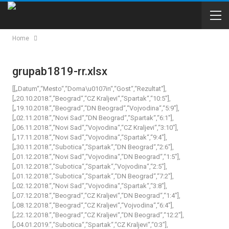
Home
grupab1819-rr.xlsx
[[„Datum“,“Mesto“,“Doma\u0107in“,“Gost“,“Rezultat“],
[„20.10.2018.“,“Beograd“,“CZ Kraljevi“,“Spartak“,“10:5″],
[„19.10.2018.“,“Beograd“,“DN Beograd“,“Vojvodina“,“5:9″],
[„02.11.2018.“,“Novi Sad“,“DN Beograd“,“Spartak“,“6:1″],
[„06.11.2018.“,“Novi Sad“,“Vojvodina“,“CZ Kraljevi“,“3:10″],
[„17.11.2018.“,“Novi Sad“,“Vojvodina“,“Spartak“,“9:4″],
[„30.11.2018.“,“Subotica“,“Spartak“,“DN Beograd“,“2:6″],
[„01.12.2018.“,“Novi Sad“,“Vojvodina“,“DN Beograd“,“1:5″],
[„01.12.2018.“,“Subotica“,“Spartak“,“Vojvodina“,“2:5″],
[„01.12.2018.“,“Subotica“,“Spartak“,“DN Beograd“,“7:2″],
[„02.12.2018.“,“Novi Sad“,“Vojvodina“,“Spartak“,“3:8″],
[„07.12.2018.“,“Beograd“,“CZ Kraljevi“,“DN Beograd“,“1:4″],
[„08.12.2018.“,“Beograd“,“CZ Kraljevi“,“Vojvodina“,“6:4″],
[„22.12.2018.“,“Beograd“,“CZ Kraljevi“,“DN Beograd“,“12:2″],
[„04.01.2019.“,“Subotica“,“Spartak“,“CZ Kraljevi“,“0:3″],