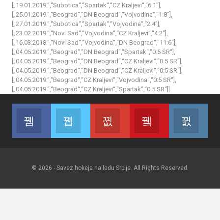
[„19.01.2019.“,“Subotica“,“Spartak“,“CZ Kraljevi“,“6:1″],
[„25.01.2019.“,“Beograd“,“DN Beograd“,“Vojvodina“,“1:8″],
[„27.01.2019.“,“Subotica“,“Spartak“,“Vojvodina“,“2:4″],
[„23.02.2019.“,“Novi Sad“,“Vojvodina“,“CZ Kraljevi“,“4:2″],
[„16.03.2018.“,“Novi Sad“,“Vojvodina“,“DN Beograd“,“11:6″],
[„04.05.2019.“,“Beograd“,“DN Beograd“,“Spartak“,“0:5 SR“],
[„04.05.2019.“,“Beograd“,“DN Beograd“,“CZ Kraljevi“,“0:5 SR“],
[„04.05.2019.“,“Beograd“,“DN Beograd“,“CZ Kraljevi“,“0:5 SR“],
[„04.05.2019.“,“Beograd“,“CZ Kraljevi“,“Vojvodina“,“0:5 SR“],
[„04.05.2019.“,“Beograd“,“CZ Kraljevi“,“Spartak“,“0:5 SR“]]
Facebook
Twitter
Google+
Youtube
Inst
Join us on Facebook
Join us on Twitter
Join us on Google
Join us on Youtub
Join
© 2026 - Savez hokeja na ledu Srbije. All Rights Reserved.