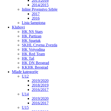
2015/2016
2014/2015
Inline Prvenstvo Srbije
2017
2016
Lista šampiona
Klubovi
HK NS Stars
HK Partizan
HK Spartak
SKHL Crvena Zvezda
HK Vojvodina
HK Red Team
HK Taš
HK DN Beograd
KKHK Beograd
Mlađe kategorije
U12
2019/2020
2018/2019
2016/2017
U14
2019/2020
2016/2017
U15