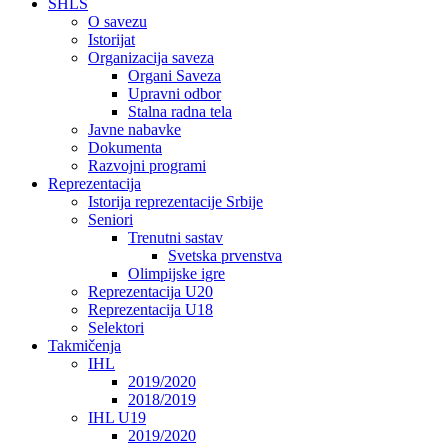
SHLS
O savezu
Istorijat
Organizacija saveza
Organi Saveza
Upravni odbor
Stalna radna tela
Javne nabavke
Dokumenta
Razvojni programi
Reprezentacija
Istorija reprezentacije Srbije
Seniori
Trenutni sastav
Svetska prvenstva
Olimpijske igre
Reprezentacija U20
Reprezentacija U18
Selektori
Takmičenja
IHL
2019/2020
2018/2019
IHL U19
2019/2020