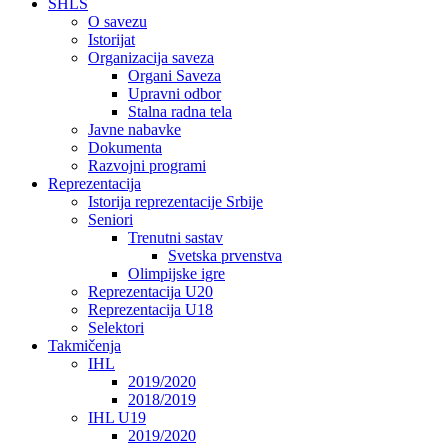
SHLS
O savezu
Istorijat
Organizacija saveza
Organi Saveza
Upravni odbor
Stalna radna tela
Javne nabavke
Dokumenta
Razvojni programi
Reprezentacija
Istorija reprezentacije Srbije
Seniori
Trenutni sastav
Svetska prvenstva
Olimpijske igre
Reprezentacija U20
Reprezentacija U18
Selektori
Takmičenja
IHL
2019/2020
2018/2019
IHL U19
2019/2020