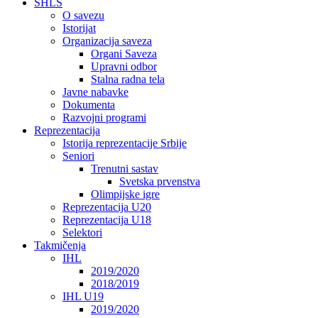
SHLS
O savezu
Istorijat
Organizacija saveza
Organi Saveza
Upravni odbor
Stalna radna tela
Javne nabavke
Dokumenta
Razvojni programi
Reprezentacija
Istorija reprezentacije Srbije
Seniori
Trenutni sastav
Svetska prvenstva
Olimpijske igre
Reprezentacija U20
Reprezentacija U18
Selektori
Takmičenja
IHL
2019/2020
2018/2019
IHL U19
2019/2020