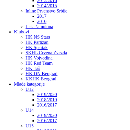
2015/2016
2014/2015
Inline Prvenstvo Srbije
2017
2016
Lista šampiona
Klubovi
HK NS Stars
HK Partizan
HK Spartak
SKHL Crvena Zvezda
HK Vojvodina
HK Red Team
HK Taš
HK DN Beograd
KKHK Beograd
Mlađe kategorije
U12
2019/2020
2018/2019
2016/2017
U14
2019/2020
2016/2017
U15