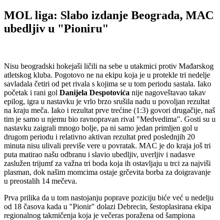
MOL liga: Slabo izdanje Beograda, MAC
ubedljiv u "Pioniru"
Nisu beogradski hokejaši ličili na sebe u utakmici protiv Mađarskog
atletskog kluba. Pogotovo ne na ekipu koja je u protekle tri nedelje
savladala četiri od pet rivala s kojima se u tom periodu sastala. Iako
početak i rani gol
Danijela Despotovića
nije nagoveštavao takav
epilog, igra u nastavku je vrlo brzo srušila nadu u povoljan rezultat
na kraju meča. Iako i rezultat prve trećine (1:3) govori drugačije, naš
tim je samo u njemu bio ravnopravan rival "Medvedima". Gosti su u
nastavku zaigrali mnogo bolje, pa ni samo jedan primljen gol u
drugom periodu i relativno aktivan rezultat pred poslednjih 20
minuta nisu ulivali previše vere u povratak. MAC je do kraja još tri
puta matirao našu odbranu i slavio ubedljiv, uverljiv i nadasve
zaslužen trijumf za važna tri boda koja ih ostavljaju u trci za najviši
plasman, dok našim momcima ostaje grčevita borba za doigravanje
u preostalih 14 mečeva.
Prva prilika da u tom nastojanju poprave poziciju biće već u nedelju
od 18 časova kada u "Pionir" dolazi Debrecin, šestoplasirana ekipa
regionalnog takmičenja koja je večeras poražena od šampiona