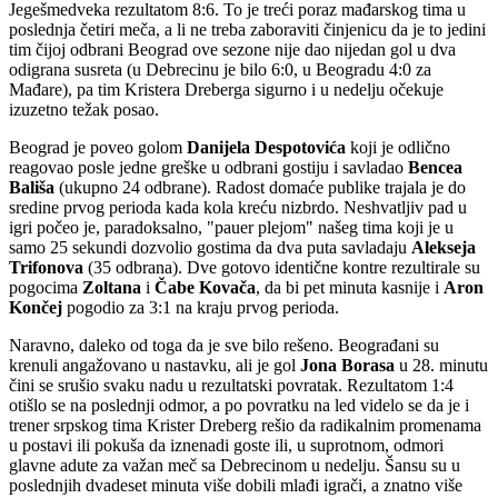
Jegešmedveka rezultatom 8:6. To je treći poraz mađarskog tima u
poslednja četiri meča, a li ne treba zaboraviti činjenicu da je to jedini
tim čijoj odbrani Beograd ove sezone nije dao nijedan gol u dva
odigrana susreta (u Debrecinu je bilo 6:0, u Beogradu 4:0 za
Mađare), pa tim Kristera Dreberga sigurno i u nedelju očekuje
izuzetno težak posao.
Beograd je poveo golom
Danijela Despotovića
koji je odlično
reagovao posle jedne greške u odbrani gostiju i savladao
Bencea
Bališa
(ukupno 24 odbrane). Radost domaće publike trajala je do
sredine prvog perioda kada kola kreću nizbrdo. Neshvatljiv pad u
igri počeo je, paradoksalno, "pauer plejom" našeg tima koji je u
samo 25 sekundi dozvolio gostima da dva puta savladaju
Alekseja
Trifonova
(35 odbrana). Dve gotovo identične kontre rezultirale su
pogocima
Zoltana
i
Čabe Kovača
, da bi pet minuta kasnije i
Aron
Končej
pogodio za 3:1 na kraju prvog perioda.
Naravno, daleko od toga da je sve bilo rešeno. Beograđani su
krenuli angažovano u nastavku, ali je gol
Jona Borasa
u 28. minutu
čini se srušio svaku nadu u rezultatski povratak. Rezultatom 1:4
otišlo se na poslednji odmor, a po povratku na led videlo se da je i
trener srpskog tima Krister Dreberg rešio da radikalnim promenama
u postavi ili pokuša da iznenadi goste ili, u suprotnom, odmori
glavne adute za važan meč sa Debrecinom u nedelju. Šansu su u
poslednjih dvadeset minuta više dobili mlađi igrači, a znatno više