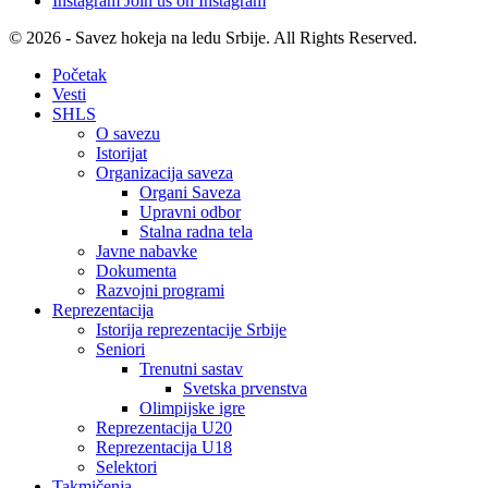
Instagram
Join us on Instagram
© 2026 - Savez hokeja na ledu Srbije. All Rights Reserved.
Početak
Vesti
SHLS
O savezu
Istorijat
Organizacija saveza
Organi Saveza
Upravni odbor
Stalna radna tela
Javne nabavke
Dokumenta
Razvojni programi
Reprezentacija
Istorija reprezentacije Srbije
Seniori
Trenutni sastav
Svetska prvenstva
Olimpijske igre
Reprezentacija U20
Reprezentacija U18
Selektori
Takmičenja