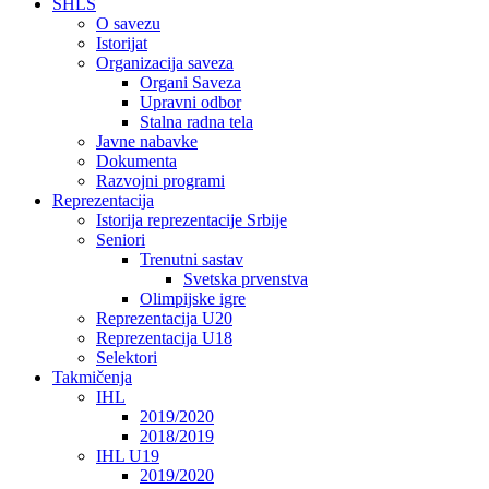
SHLS
O savezu
Istorijat
Organizacija saveza
Organi Saveza
Upravni odbor
Stalna radna tela
Javne nabavke
Dokumenta
Razvojni programi
Reprezentacija
Istorija reprezentacije Srbije
Seniori
Trenutni sastav
Svetska prvenstva
Olimpijske igre
Reprezentacija U20
Reprezentacija U18
Selektori
Takmičenja
IHL
2019/2020
2018/2019
IHL U19
2019/2020