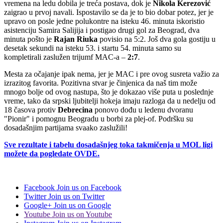
vremena na ledu dobila je treća postava, dok je
Nikola Kerezović
zaigrao u prvoj navali. Ispostavilo se da je to bio dobar potez, jer je
upravo on posle jedne polukontre na isteku 46. minuta iskoristio
asistenciju Samira Salijija i postigao drugi gol za Beograd, dva
minuta pošto je
Rajan Riuka
povisio na 5:2. Još dva gola gostiju u
desetak sekundi na isteku 53. i startu 54. minuta samo su
kompletirali zaslužen trijumf MAC-a –
2:7
.
Mesta za očajanje ipak nema, jer je MAC i pre ovog susreta važio za
izrazitog favorita. Pozitivna stvar je činjenica da naš tim može
mnogo bolje od ovog nastupa, što je dokazao više puta u poslednje
vreme, tako da srpski ljubitelji hokeja imaju razloga da u nedelju od
18 časova protiv
Debrecina
ponovo dođu u ledenu dvoranu
"Pionir" i pomognu Beogradu u borbi za plej-of. Podršku su
dosadašnjim partijama svaako zaslužili!
Sve rezultate i tabelu dosadašnjeg toka takmičenja u MOL ligi
možete da pogledate OVDE.
Facebook
Join us on Facebook
Twitter
Join us on Twitter
Google+
Join us on Google
Youtube
Join us on Youtube