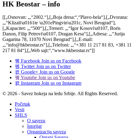
HK Beostar – info
[[„Osnovan: „,“2002.“],[„Boja dresa:“,“Plavo-bela“],[„Dvorana:
„,“Klizali\u0161te \u201ePingvin\u201c, Novi Beograd“],
[„Kapacitet: „,“500“],[„Treneri: „,“Igor Kosovi\u0107, Boris
Danon, Filip Petrovi\u0107, Dragan Kesa“],[„Adresa: „,“Jurija
Gagarina 78, 11070 Novi Beograd“],[„E-mail:
„,“info@hkbeostar.rs“],[„Telefoni: „,“+381 11 217 81 83, +381 11
217 81 84“],[„Web sajt:“,“www.hkbeostar.rs“]]
Facebook
Join us on Facebook
Twitter
Join us on Twitter
Google+
Join us on Google
Youtube
Join us on Youtube
Instagram
Join us on Instagram
© 2026 - Savez hokeja na ledu Srbije. All Rights Reserved.
Početak
Vesti
SHLS
O savezu
Istorijat
Organizacija saveza
Organi Saveza