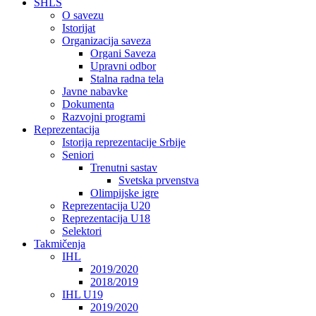
SHLS
O savezu
Istorijat
Organizacija saveza
Organi Saveza
Upravni odbor
Stalna radna tela
Javne nabavke
Dokumenta
Razvojni programi
Reprezentacija
Istorija reprezentacije Srbije
Seniori
Trenutni sastav
Svetska prvenstva
Olimpijske igre
Reprezentacija U20
Reprezentacija U18
Selektori
Takmičenja
IHL
2019/2020
2018/2019
IHL U19
2019/2020