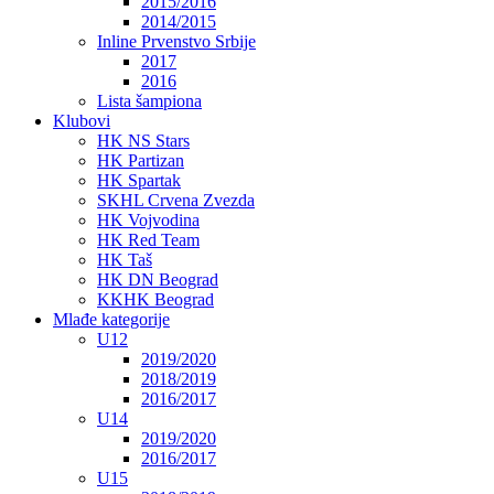
2015/2016
2014/2015
Inline Prvenstvo Srbije
2017
2016
Lista šampiona
Klubovi
HK NS Stars
HK Partizan
HK Spartak
SKHL Crvena Zvezda
HK Vojvodina
HK Red Team
HK Taš
HK DN Beograd
KKHK Beograd
Mlađe kategorije
U12
2019/2020
2018/2019
2016/2017
U14
2019/2020
2016/2017
U15