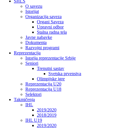
SHLS
O savezu
Istorijat
Organizacija saveza
Organi Saveza
Upravni odbor
Stalna radna tela
Javne nabavke
Dokumenta
Razvojni programi
Reprezentacija
Istorija reprezentacije Srbije
Seniori
Trenutni sastav
Svetska prvenstva
Olimpijske igre
Reprezentacija U20
Reprezentacija U18
Selektori
Takmičenja
IHL
2019/2020
2018/2019
IHL U19
2019/2020