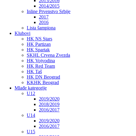
2015/2016
2014/2015
Inline Prvenstvo Srbije
2017
2016
Lista šampiona
Klubovi
HK NS Stars
HK Partizan
HK Spartak
SKHL Crvena Zvezda
HK Vojvodina
HK Red Team
HK Taš
HK DN Beograd
KKHK Beograd
Mlađe kategorije
U12
2019/2020
2018/2019
2016/2017
U14
2019/2020
2016/2017
U15