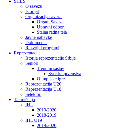
SHLS
O savezu
Istorijat
Organizacija saveza
Organi Saveza
Upravni odbor
Stalna radna tela
Javne nabavke
Dokumenta
Razvojni programi
Reprezentacija
Istorija reprezentacije Srbije
Seniori
Trenutni sastav
Svetska prvenstva
Olimpijske igre
Reprezentacija U20
Reprezentacija U18
Selektori
Takmičenja
IHL
2019/2020
2018/2019
IHL U19
2019/2020