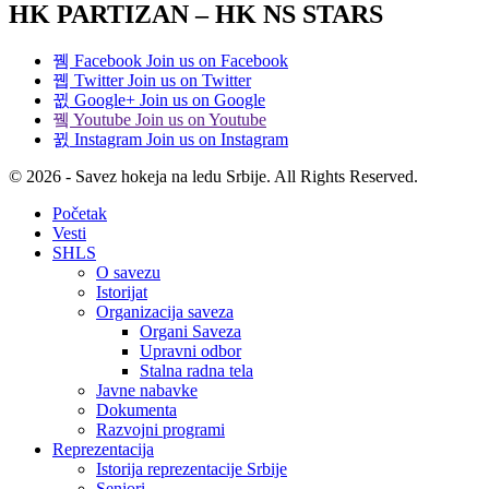
HK PARTIZAN – HK NS STARS
Facebook
Join us on Facebook
Twitter
Join us on Twitter
Google+
Join us on Google
Youtube
Join us on Youtube
Instagram
Join us on Instagram
© 2026 - Savez hokeja na ledu Srbije. All Rights Reserved.
Početak
Vesti
SHLS
O savezu
Istorijat
Organizacija saveza
Organi Saveza
Upravni odbor
Stalna radna tela
Javne nabavke
Dokumenta
Razvojni programi
Reprezentacija
Istorija reprezentacije Srbije
Seniori