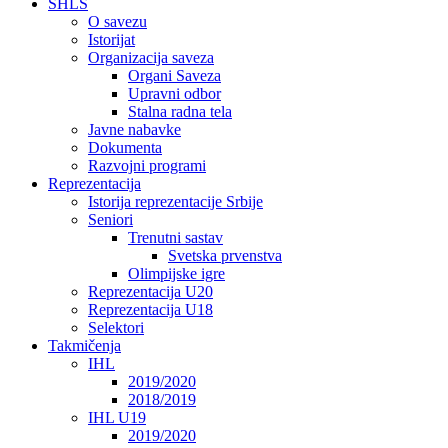
SHLS
O savezu
Istorijat
Organizacija saveza
Organi Saveza
Upravni odbor
Stalna radna tela
Javne nabavke
Dokumenta
Razvojni programi
Reprezentacija
Istorija reprezentacije Srbije
Seniori
Trenutni sastav
Svetska prvenstva
Olimpijske igre
Reprezentacija U20
Reprezentacija U18
Selektori
Takmičenja
IHL
2019/2020
2018/2019
IHL U19
2019/2020