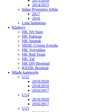
2015/2016
2014/2015
Inline Prvenstvo Srbije
2017
2016
Lista šampiona
Klubovi
HK NS Stars
HK Partizan
HK Spartak
SKHL Crvena Zvezda
HK Vojvodina
HK Red Team
HK Taš
HK DN Beograd
KKHK Beograd
Mlađe kategorije
U12
2019/2020
2018/2019
2016/2017
U14
2019/2020
2016/2017
U15