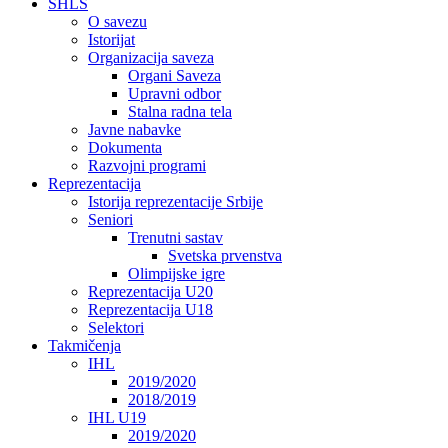
SHLS
O savezu
Istorijat
Organizacija saveza
Organi Saveza
Upravni odbor
Stalna radna tela
Javne nabavke
Dokumenta
Razvojni programi
Reprezentacija
Istorija reprezentacije Srbije
Seniori
Trenutni sastav
Svetska prvenstva
Olimpijske igre
Reprezentacija U20
Reprezentacija U18
Selektori
Takmičenja
IHL
2019/2020
2018/2019
IHL U19
2019/2020