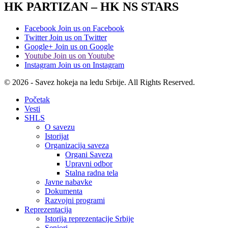
HK PARTIZAN – HK NS STARS
Facebook
Join us on Facebook
Twitter
Join us on Twitter
Google+
Join us on Google
Youtube
Join us on Youtube
Instagram
Join us on Instagram
© 2026 - Savez hokeja na ledu Srbije. All Rights Reserved.
Početak
Vesti
SHLS
O savezu
Istorijat
Organizacija saveza
Organi Saveza
Upravni odbor
Stalna radna tela
Javne nabavke
Dokumenta
Razvojni programi
Reprezentacija
Istorija reprezentacije Srbije
Seniori