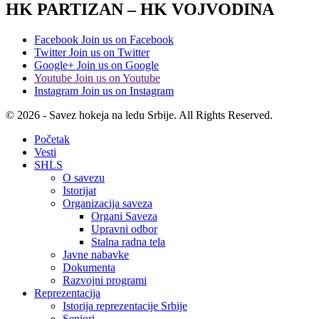
HK PARTIZAN – HK VOJVODINA
Facebook
Join us on Facebook
Twitter
Join us on Twitter
Google+
Join us on Google
Youtube
Join us on Youtube
Instagram
Join us on Instagram
© 2026 - Savez hokeja na ledu Srbije. All Rights Reserved.
Početak
Vesti
SHLS
O savezu
Istorijat
Organizacija saveza
Organi Saveza
Upravni odbor
Stalna radna tela
Javne nabavke
Dokumenta
Razvojni programi
Reprezentacija
Istorija reprezentacije Srbije
Seniori