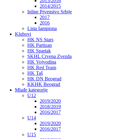
2015/2016
2014/2015
Inline Prvenstvo Srbije
2017
2016
Lista šampiona
Klubovi
HK NS Stars
HK Partizan
HK Spartak
SKHL Crvena Zvezda
HK Vojvodina
HK Red Team
HK Taš
HK DN Beograd
KKHK Beograd
Mlađe kategorije
U12
2019/2020
2018/2019
2016/2017
U14
2019/2020
2016/2017
U15