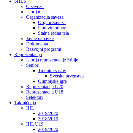
SHLS
O savezu
Istorijat
Organizacija saveza
Organi Saveza
Upravni odbor
Stalna radna tela
Javne nabavke
Dokumenta
Razvojni programi
Reprezentacija
Istorija reprezentacije Srbije
Seniori
Trenutni sastav
Svetska prvenstva
Olimpijske igre
Reprezentacija U20
Reprezentacija U18
Selektori
Takmičenja
IHL
2019/2020
2018/2019
IHL U19
2019/2020