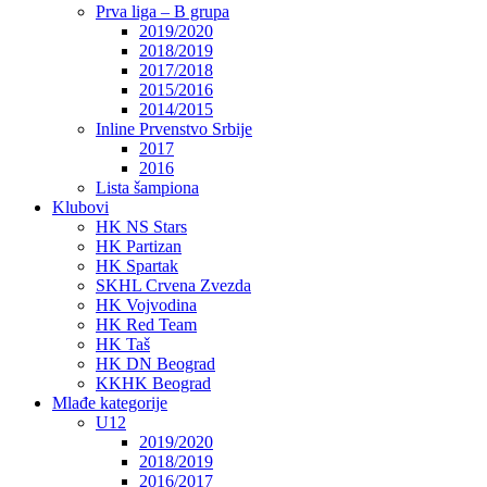
Prva liga – B grupa
2019/2020
2018/2019
2017/2018
2015/2016
2014/2015
Inline Prvenstvo Srbije
2017
2016
Lista šampiona
Klubovi
HK NS Stars
HK Partizan
HK Spartak
SKHL Crvena Zvezda
HK Vojvodina
HK Red Team
HK Taš
HK DN Beograd
KKHK Beograd
Mlađe kategorije
U12
2019/2020
2018/2019
2016/2017