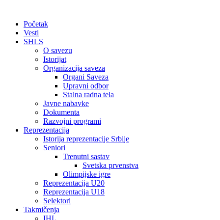
Početak
Vesti
SHLS
O savezu
Istorijat
Organizacija saveza
Organi Saveza
Upravni odbor
Stalna radna tela
Javne nabavke
Dokumenta
Razvojni programi
Reprezentacija
Istorija reprezentacije Srbije
Seniori
Trenutni sastav
Svetska prvenstva
Olimpijske igre
Reprezentacija U20
Reprezentacija U18
Selektori
Takmičenja
IHL