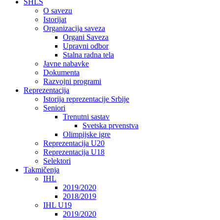
SHLS
O savezu
Istorijat
Organizacija saveza
Organi Saveza
Upravni odbor
Stalna radna tela
Javne nabavke
Dokumenta
Razvojni programi
Reprezentacija
Istorija reprezentacije Srbije
Seniori
Trenutni sastav
Svetska prvenstva
Olimpijske igre
Reprezentacija U20
Reprezentacija U18
Selektori
Takmičenja
IHL
2019/2020
2018/2019
IHL U19
2019/2020