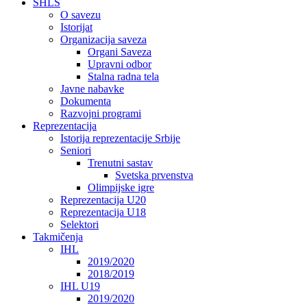
SHLS
O savezu
Istorijat
Organizacija saveza
Organi Saveza
Upravni odbor
Stalna radna tela
Javne nabavke
Dokumenta
Razvojni programi
Reprezentacija
Istorija reprezentacije Srbije
Seniori
Trenutni sastav
Svetska prvenstva
Olimpijske igre
Reprezentacija U20
Reprezentacija U18
Selektori
Takmičenja
IHL
2019/2020
2018/2019
IHL U19
2019/2020