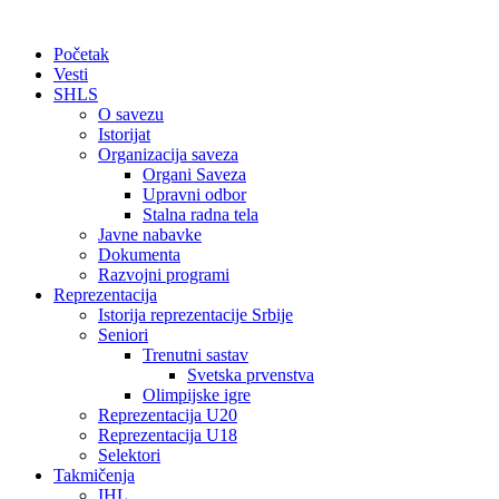
Početak
Vesti
SHLS
O savezu
Istorijat
Organizacija saveza
Organi Saveza
Upravni odbor
Stalna radna tela
Javne nabavke
Dokumenta
Razvojni programi
Reprezentacija
Istorija reprezentacije Srbije
Seniori
Trenutni sastav
Svetska prvenstva
Olimpijske igre
Reprezentacija U20
Reprezentacija U18
Selektori
Takmičenja
IHL