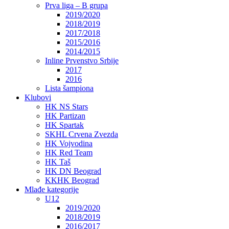
Prva liga – B grupa
2019/2020
2018/2019
2017/2018
2015/2016
2014/2015
Inline Prvenstvo Srbije
2017
2016
Lista šampiona
Klubovi
HK NS Stars
HK Partizan
HK Spartak
SKHL Crvena Zvezda
HK Vojvodina
HK Red Team
HK Taš
HK DN Beograd
KKHK Beograd
Mlađe kategorije
U12
2019/2020
2018/2019
2016/2017