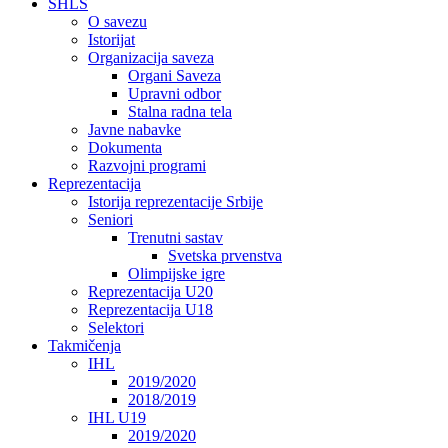
SHLS
O savezu
Istorijat
Organizacija saveza
Organi Saveza
Upravni odbor
Stalna radna tela
Javne nabavke
Dokumenta
Razvojni programi
Reprezentacija
Istorija reprezentacije Srbije
Seniori
Trenutni sastav
Svetska prvenstva
Olimpijske igre
Reprezentacija U20
Reprezentacija U18
Selektori
Takmičenja
IHL
2019/2020
2018/2019
IHL U19
2019/2020