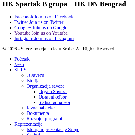
HK Spartak B grupa – HK DN Beograd
Facebook
Join us on Facebook
Twitter
Join us on Twitter
Google+
Join us on Google
Youtube
Join us on Youtube
Instagram
Join us on Instagram
© 2026 - Savez hokeja na ledu Srbije. All Rights Reserved.
Početak
Vesti
SHLS
O savezu
Istorijat
Organizacija saveza
Organi Saveza
Upravni odbor
Stalna radna tela
Javne nabavke
Dokumenta
Razvojni programi
Reprezentacija
Istorija reprezentacije Srbije
Seniori