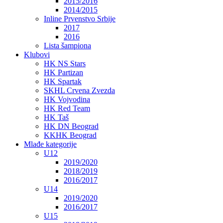
2015/2016
2014/2015
Inline Prvenstvo Srbije
2017
2016
Lista šampiona
Klubovi
HK NS Stars
HK Partizan
HK Spartak
SKHL Crvena Zvezda
HK Vojvodina
HK Red Team
HK Taš
HK DN Beograd
KKHK Beograd
Mlađe kategorije
U12
2019/2020
2018/2019
2016/2017
U14
2019/2020
2016/2017
U15