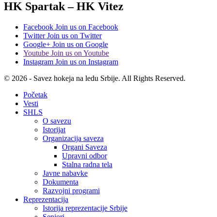
HK Spartak – HK Vitez
Facebook
Join us on Facebook
Twitter
Join us on Twitter
Google+
Join us on Google
Youtube
Join us on Youtube
Instagram
Join us on Instagram
© 2026 - Savez hokeja na ledu Srbije. All Rights Reserved.
Početak
Vesti
SHLS
O savezu
Istorijat
Organizacija saveza
Organi Saveza
Upravni odbor
Stalna radna tela
Javne nabavke
Dokumenta
Razvojni programi
Reprezentacija
Istorija reprezentacije Srbije
Seniori