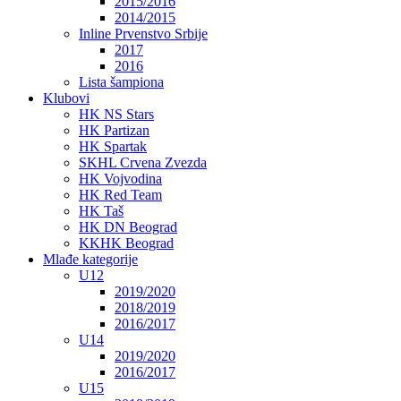
2015/2016
2014/2015
Inline Prvenstvo Srbije
2017
2016
Lista šampiona
Klubovi
HK NS Stars
HK Partizan
HK Spartak
SKHL Crvena Zvezda
HK Vojvodina
HK Red Team
HK Taš
HK DN Beograd
KKHK Beograd
Mlađe kategorije
U12
2019/2020
2018/2019
2016/2017
U14
2019/2020
2016/2017
U15