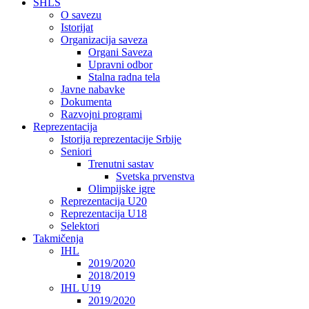
SHLS
O savezu
Istorijat
Organizacija saveza
Organi Saveza
Upravni odbor
Stalna radna tela
Javne nabavke
Dokumenta
Razvojni programi
Reprezentacija
Istorija reprezentacije Srbije
Seniori
Trenutni sastav
Svetska prvenstva
Olimpijske igre
Reprezentacija U20
Reprezentacija U18
Selektori
Takmičenja
IHL
2019/2020
2018/2019
IHL U19
2019/2020