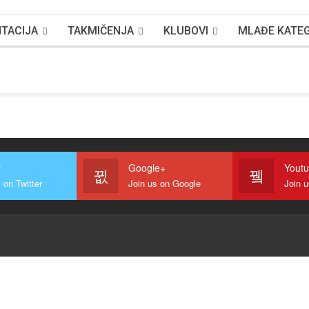
TACIJA
TAKMIČENJA
KLUBOVI
MLAĐE KATEG
r
Google+
Yout
 on Twitter
Join us on Google
Join 