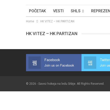
POČETAK
VESTI
SHLS
REPREZEN
Home
HK VITEZ – HK PARTIZAN
HK VITEZ – HK PARTIZAN
Facebook
Twitte
Join us on Facebook
Join us
© 2026 - Savez hokeja na ledu Srbije. All Rights Reserved.