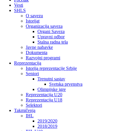
Vesti
SHLS
O savezu
Istorijat
Organizacija saveza
Organi Saveza
Upravni odbor
Stalna radna tela
Javne nabavke
Dokumenta
Razvojni programi
Reprezentacija
Istorija reprezentacije Srbije
Seniori
Trenutni sastav
Svetska prvenstva
Olimpijske igre
Reprezentacija U20
Reprezentacija U18
Selektori
Takmičenja
IHL
2019/2020
2018/2019