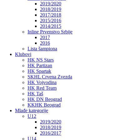
2019/2020
2018/2019
2017/2018
2015/2016
2014/2015
Inline Prvenstvo Srbije
2017
2016
Lista šampiona
Klubovi
HK NS Stars
HK Partizan
HK Spartak
SKHL Crvena Zvezda
HK Vojvodina
HK Red Team
HK Taš
HK DN Beograd
KKHK Beograd
Mlađe kategorije
U12
2019/2020
2018/2019
2016/2017
U14