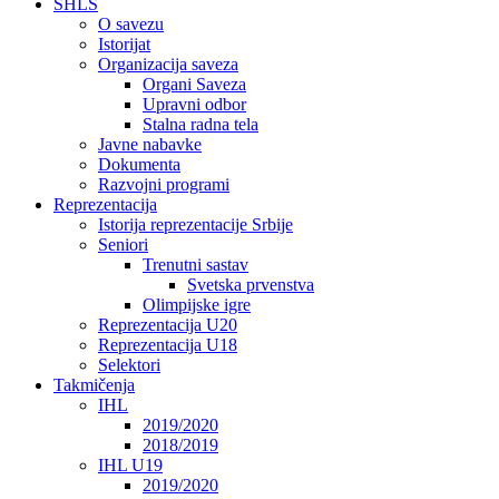
SHLS
O savezu
Istorijat
Organizacija saveza
Organi Saveza
Upravni odbor
Stalna radna tela
Javne nabavke
Dokumenta
Razvojni programi
Reprezentacija
Istorija reprezentacije Srbije
Seniori
Trenutni sastav
Svetska prvenstva
Olimpijske igre
Reprezentacija U20
Reprezentacija U18
Selektori
Takmičenja
IHL
2019/2020
2018/2019
IHL U19
2019/2020