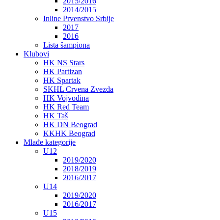
2015/2016
2014/2015
Inline Prvenstvo Srbije
2017
2016
Lista šampiona
Klubovi
HK NS Stars
HK Partizan
HK Spartak
SKHL Crvena Zvezda
HK Vojvodina
HK Red Team
HK Taš
HK DN Beograd
KKHK Beograd
Mlađe kategorije
U12
2019/2020
2018/2019
2016/2017
U14
2019/2020
2016/2017
U15