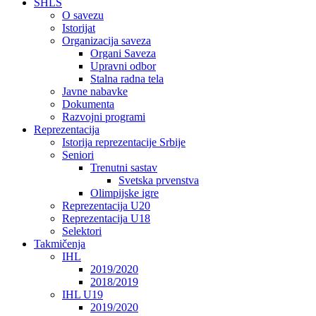
SHLS
O savezu
Istorijat
Organizacija saveza
Organi Saveza
Upravni odbor
Stalna radna tela
Javne nabavke
Dokumenta
Razvojni programi
Reprezentacija
Istorija reprezentacije Srbije
Seniori
Trenutni sastav
Svetska prvenstva
Olimpijske igre
Reprezentacija U20
Reprezentacija U18
Selektori
Takmičenja
IHL
2019/2020
2018/2019
IHL U19
2019/2020