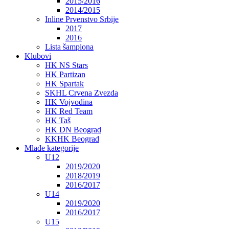
2015/2016
2014/2015
Inline Prvenstvo Srbije
2017
2016
Lista šampiona
Klubovi
HK NS Stars
HK Partizan
HK Spartak
SKHL Crvena Zvezda
HK Vojvodina
HK Red Team
HK Taš
HK DN Beograd
KKHK Beograd
Mlađe kategorije
U12
2019/2020
2018/2019
2016/2017
U14
2019/2020
2016/2017
U15