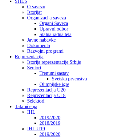
SHLS
O savezu
Istorijat
Organizacija saveza
Organi Saveza
Upravni odbor
Stalna radna tela
Javne nabavke
Dokumenta
Razvojni programi
Reprezentacija
Istorija reprezentacije Srbije
Seniori
Trenutni sastav
Svetska prvenstva
Olimpijske igre
Reprezentacija U20
Reprezentacija U18
Selektori
Takmičenja
IHL
2019/2020
2018/2019
IHL U19
2019/2020