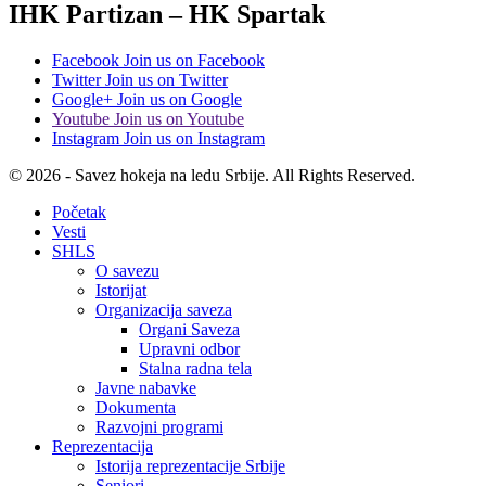
IHK Partizan – HK Spartak
Facebook
Join us on Facebook
Twitter
Join us on Twitter
Google+
Join us on Google
Youtube
Join us on Youtube
Instagram
Join us on Instagram
© 2026 - Savez hokeja na ledu Srbije. All Rights Reserved.
Početak
Vesti
SHLS
O savezu
Istorijat
Organizacija saveza
Organi Saveza
Upravni odbor
Stalna radna tela
Javne nabavke
Dokumenta
Razvojni programi
Reprezentacija
Istorija reprezentacije Srbije
Seniori