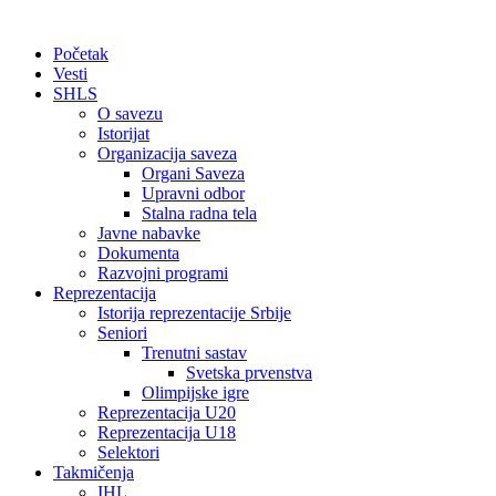
Početak
Vesti
SHLS
O savezu
Istorijat
Organizacija saveza
Organi Saveza
Upravni odbor
Stalna radna tela
Javne nabavke
Dokumenta
Razvojni programi
Reprezentacija
Istorija reprezentacije Srbije
Seniori
Trenutni sastav
Svetska prvenstva
Olimpijske igre
Reprezentacija U20
Reprezentacija U18
Selektori
Takmičenja
IHL