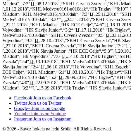
Mladost“,“7:2″],[„08.12.2018″,“SKHL Crvena Zvezda“,“KHL Mlados
[„01.12.2018″,“KHL Medve\u0161\u010dak“,“Hk Triglav“,“6:10″],[
Mladost“,“KHL Medve\u0161\u010dak“,“7:3″],[„25.11.2018″,“SKHL 
Medve\u0161\u010dak“,“3:2*“],[„24.11.2018″,“SKHL Crvena Zvezda
[„22.11.2018″,“KHL Mladost“,“HK ECE Celje“,“4:5″],[„18.11.2018
Vojvodina“,“HK Slavija Junior“,“3:2*“],[„17.11.2018″,“Hk Trigl
Medve\u0161\u010dak“,“SKHL Crvena Zvezda“,“0:5″],[„03.11.2018″
Vojvodina“,“9:2″],[„28.10.2018″,“SKHL Crvena Zvezda“,“HK Slavij
[„27.10.2018″,“SKHL Crvena Zvezda“,“HK Slavija Junior“,“7:2″]
[„20.10.2018″,“HK Slavija Junior“,“HK ECE Celje“,“5:3″],[„20.1
Mladost“,“Hk Vojvodina“,“7:0″],[„14.10.2018″,“Hk Triglav“,“SKH
Zvezda“,“2:4″],[„13.10.2018″,“KHL Medve\u0161\u010dak“,“HK S
Slavija Junior“,“2:4″],[„06.10.2018″,“Hk Vojvodina“,“KHL Zagreb“
ECE Celje“,“KHL Mladost“,“6:1″],[„03.10.2018″,“Hk Triglav“,“
Medve\u0161\u010dak“,“5:2″],[„29.09.2018″,“Hk Triglav“,“KHL M
Zvezda“,“4:0″],[„22.09.2018″,“KHL Medve\u0161\u010dak“,“HK E
Mladost“,“3:2*“],[„15.09.2018″,“Hk Triglav“,“HK Slavija Junior“,“2
Facebook
Join us on Facebook
Twitter
Join us on Twitter
Google+
Join us on Google
Youtube
Join us on Youtube
Instagram
Join us on Instagram
© 2026 - Savez hokeja na ledu Srbije. All Rights Reserved.