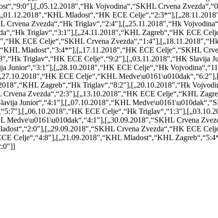
t“,“9:0″],[„05.12.2018″,“Hk Vojvodina“,“SKHL Crvena Zvezda“,“0:1
„01.12.2018″,“KHL Mladost“,“HK ECE Celje“,“2:3*“],[„28.11.2018″,
Crvena Zvezda“,“Hk Triglav“,“2:4″],[„25.11.2018″,“Hk Vojvodina“
“,“Hk Triglav“,“3:1″],[„24.11.2018″,“KHL Zagreb“,“HK ECE Celje“
″,“HK ECE Celje“,“SKHL Crvena Zvezda“,“1:4″],[„18.11.2018″,“Hk V
av“,“KHL Mladost“,“3:4*“],[„17.11.2018″,“HK ECE Celje“,“SKHL Crv
,“Hk Triglav“,“HK ECE Celje“,“9:2″],[„03.11.2018″,“HK Slavija J
a Junior“,“3:1″],[„28.10.2018″,“HK ECE Celje“,“Hk Vojvodina“,“11:
,[„27.10.2018″,“HK ECE Celje“,“KHL Medve\u0161\u010dak“,“6:2″],
0.2018″,“KHL Zagreb“,“Hk Triglav“,“8:2″],[„20.10.2018″,“Hk Vojv
L Crvena Zvezda“,“2:3″],[„13.10.2018″,“HK ECE Celje“,“KHL Zagre
lavija Junior“,“4:1″],[„07.10.2018″,“KHL Medve\u0161\u010dak“,
,“5:7″],[„06.10.2018″,“HK ECE Celje“,“Hk Triglav“,“1:3″],[„03.10.
KHL Medve\u0161\u010dak“,“4:1″],[„30.09.2018″,“SKHL Crvena Zve
ladost“,“2:0″],[„29.09.2018″,“SKHL Crvena Zvezda“,“HK ECE Celje“
CE Celje“,“4:8″],[„21.09.2018″,“KHL Mladost“,“KHL Zagreb“,“5:
:0″]]