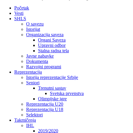
Početak
Vesti
SHLS
O savezu
Istorijat
Organizacija saveza
Organi Saveza
Upravni odbor
Stalna radna tela
Javne nabavke
Dokumenta
Razvojni programi
Reprezentacija
Istorija reprezentacije Srbije
Seniori
Trenutni sastav
Svetska prvenstva
Olimpijske igre
Reprezentacija U20
Reprezentacija U18
Selektori
Takmičenja
IHL
2019/2020