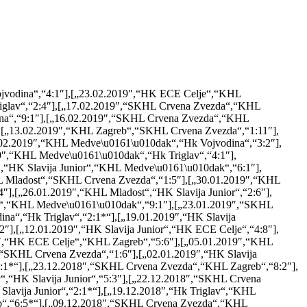
ojvodina“,“4:1″],[„23.02.2019″,“HK ECE Celje“,“KHL
iglav“,“2:4″],[„17.02.2019″,“SKHL Crvena Zvezda“,“KHL
dina“,“9:1″],[„16.02.2019″,“SKHL Crvena Zvezda“,“KHL
″],[„13.02.2019″,“KHL Zagreb“,“SKHL Crvena Zvezda“,“1:11″],
02.2019″,“KHL Medve\u0161\u010dak“,“Hk Vojvodina“,“3:2″],
9″,“KHL Medve\u0161\u010dak“,“Hk Triglav“,“4:1″],
,“HK Slavija Junior“,“KHL Medve\u0161\u010dak“,“6:1″],
L Mladost“,“SKHL Crvena Zvezda“,“1:5″],[„30.01.2019″,“KHL
4″],[„26.01.2019″,“KHL Mladost“,“HK Slavija Junior“,“2:6″],
lav“,“KHL Medve\u0161\u010dak“,“9:1″],[„23.01.2019″,“SKHL
a“,“Hk Triglav“,“2:1*“],[„19.01.2019″,“HK Slavija
2″],[„12.01.2019″,“HK Slavija Junior“,“HK ECE Celje“,“4:8″],
9″,“HK ECE Celje“,“KHL Zagreb“,“5:6″],[„05.01.2019″,“KHL
,“SKHL Crvena Zvezda“,“1:6″],[„02.01.2019″,“HK Slavija
“2:1*“],[„23.12.2018″,“SKHL Crvena Zvezda“,“KHL Zagreb“,“8:2″],
“,“HK Slavija Junior“,“5:3″],[„22.12.2018″,“SKHL Crvena
avija Junior“,“2:1*“],[„19.12.2018″,“Hk Triglav“,“KHL
b“,“6:5*“],[„09.12.2018″,“SKHL Crvena Zvezda“,“KHL