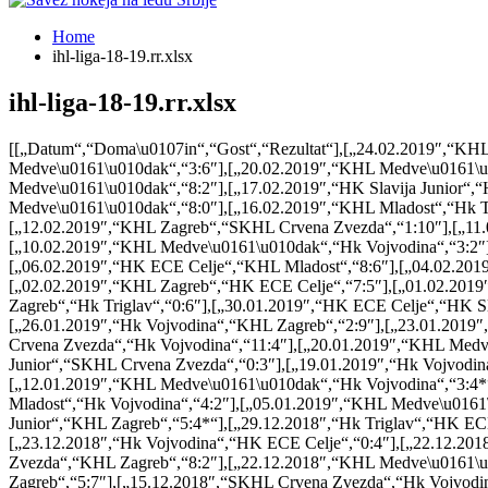
Home
ihl-liga-18-19.rr.xlsx
ihl-liga-18-19.rr.xlsx
[[„Datum“,“Doma\u0107in“,“Gost“,“Rezultat“],[„24.02.2019″,“KHL
Medve\u0161\u010dak“,“3:6″],[„20.02.2019″,“KHL Medve\u0161\u
Medve\u0161\u010dak“,“8:2″],[„17.02.2019″,“HK Slavija Junior“,
Medve\u0161\u010dak“,“8:0″],[„16.02.2019″,“KHL Mladost“,“Hk Tri
[„12.02.2019″,“KHL Zagreb“,“SKHL Crvena Zvezda“,“1:10″],[„11
[„10.02.2019″,“KHL Medve\u0161\u010dak“,“Hk Vojvodina“,“3:2″]
[„06.02.2019″,“HK ECE Celje“,“KHL Mladost“,“8:6″],[„04.02.201
[„02.02.2019″,“KHL Zagreb“,“HK ECE Celje“,“7:5″],[„01.02.201
Zagreb“,“Hk Triglav“,“0:6″],[„30.01.2019″,“HK ECE Celje“,“HK Sla
[„26.01.2019″,“Hk Vojvodina“,“KHL Zagreb“,“2:9″],[„23.01.2019″
Crvena Zvezda“,“Hk Vojvodina“,“11:4″],[„20.01.2019″,“KHL Medve
Junior“,“SKHL Crvena Zvezda“,“0:3″],[„19.01.2019″,“Hk Vojvodina
[„12.01.2019″,“KHL Medve\u0161\u010dak“,“Hk Vojvodina“,“3:4*
Mladost“,“Hk Vojvodina“,“4:2″],[„05.01.2019″,“KHL Medve\u0161\
Junior“,“KHL Zagreb“,“5:4*“],[„29.12.2018″,“Hk Triglav“,“HK EC
[„23.12.2018″,“Hk Vojvodina“,“HK ECE Celje“,“0:4″],[„22.12.2018
Zvezda“,“KHL Zagreb“,“8:2″],[„22.12.2018″,“KHL Medve\u0161\u0
Zagreb“,“5:7″],[„15.12.2018″,“SKHL Crvena Zvezda“,“Hk Vojvod