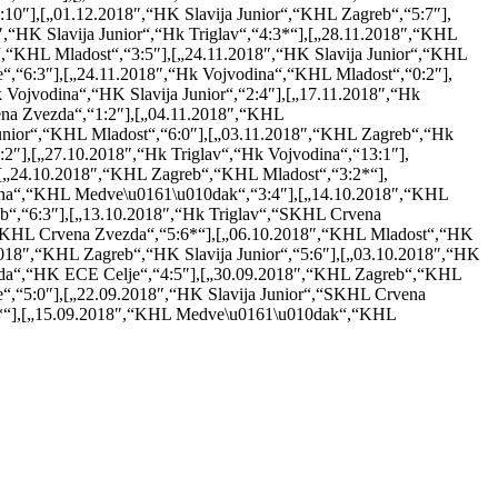
0″],[„01.12.2018″,“HK Slavija Junior“,“KHL Zagreb“,“5:7″],
“HK Slavija Junior“,“Hk Triglav“,“4:3*“],[„28.11.2018″,“KHL
,“KHL Mladost“,“3:5″],[„24.11.2018″,“HK Slavija Junior“,“KHL
,“6:3″],[„24.11.2018″,“Hk Vojvodina“,“KHL Mladost“,“0:2″],
ojvodina“,“HK Slavija Junior“,“2:4″],[„17.11.2018″,“Hk
ena Zvezda“,“1:2″],[„04.11.2018″,“KHL
unior“,“KHL Mladost“,“6:0″],[„03.11.2018″,“KHL Zagreb“,“Hk
2″],[„27.10.2018″,“Hk Triglav“,“Hk Vojvodina“,“13:1″],
[„24.10.2018″,“KHL Zagreb“,“KHL Mladost“,“3:2*“],
odina“,“KHL Medve\u0161\u010dak“,“3:4″],[„14.10.2018″,“KHL
b“,“6:3″],[„13.10.2018″,“Hk Triglav“,“SKHL Crvena
“SKHL Crvena Zvezda“,“5:6*“],[„06.10.2018″,“KHL Mladost“,“HK
2018″,“KHL Zagreb“,“HK Slavija Junior“,“5:6″],[„03.10.2018″,“HK
zda“,“HK ECE Celje“,“4:5″],[„30.09.2018″,“KHL Zagreb“,“KHL
,“5:0″],[„22.09.2018″,“HK Slavija Junior“,“SKHL Crvena
4*“],[„15.09.2018″,“KHL Medve\u0161\u010dak“,“KHL