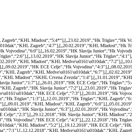
 Zagreb“,“KHL Mladost“,“5:4*“],[„23.02.2019″,“Hk Triglav“,“Hk V
010dak“,“KHL Zagreb“,“4:7″],[„20.02.2019″,“KHL Mladost“,“Hk Tr
“Hk Vojvodina“,“6:0″],[„16.02.2019″,“HK Slavija Junior“,“Hk Vojvo
glav“,“2:6″],[„13.02.2019″,“HK Slavija Junior“,“Hk Triglav“,“4:1
.02.2019″,“KHL Mladost“,“KHL Medve\u0161\u010dak“,“7:2″],[„10.
,[„09.02.2019″,“HK ECE Celje“,“Hk Vojvodina“,“4:3″],[„08.02.201
9″,“KHL Zagreb“,“KHL Medve\u0161\u010dak“,“6:7″],[„02.02.2019″
9″,“KHL Mladost“,“SKHL Crvena Zvezda“,“1:4″],[„31.01.2019″,“KH
vija Junior“,“1:7″],[„26.01.2019″,“HK ECE Celje“,“Hk Triglav“,“5:
,“KHL Zagreb“,“HK Slavija Junior“,“7:2″],[„23.01.2019″,“Hk Trig
\u0161\u010dak“,“HK ECE Celje“,“7:3″],[„20.01.2019″,“Hk Vojvodin
“,“Hk Triglav“,“1:3″],[„12.01.2019″,“Hk Triglav“,“KHL Zagreb“,“6:
“],[„09.01.2019″,“KHL Mladost“,“KHL Zagreb“,“6:0″],[„05.01.201
u010dak“,“HK Slavija Junior“,“6:3″],[„02.01.2019″,“Hk Vojvodina“
E Celje“,“2:3″],[„29.12.2018″,“HK Slavija Junior“,“KHL Mladost“,
″,“Hk Vojvodina“,“HK ECE Celje“,“4:3″],[„22.12.2018″,“Hk Triglav
10dak“,“KHL Mladost“,“5:2″],[„19.12.2018″,“HK ECE Celje“,“HK Sl
ina“,“7:1″],[„12.12.2018″,“KHL Medve\u0161\u010dak“,“KHL Zagre