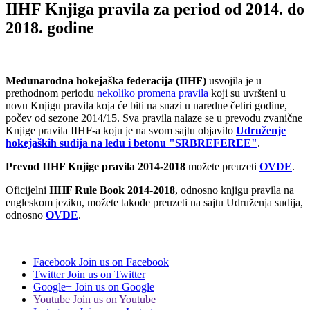
IIHF Knjiga pravila za period od 2014. do
2018. godine
Međunarodna hokejaška federacija (IIHF)
usvojila je u
prethodnom periodu
nekoliko promena pravila
koji su uvršteni u
novu Knjigu pravila koja će biti na snazi u naredne četiri godine,
počev od sezone 2014/15. Sva pravila nalaze se u prevodu zvanične
Knjige pravila IIHF-a koju je na svom sajtu objavilo
Udruženje
hokejaških sudija na ledu i betonu "SRBREFEREE"
.
Prevod IIHF Knjige pravila 2014-2018
možete preuzeti
OVDE
.
Oficijelni
IIHF Rule Book 2014-2018
, odnosno knjigu pravila na
engleskom jeziku, možete takođe preuzeti na sajtu Udruženja sudija,
odnosno
OVDE
.
Facebook
Join us on Facebook
Twitter
Join us on Twitter
Google+
Join us on Google
Youtube
Join us on Youtube