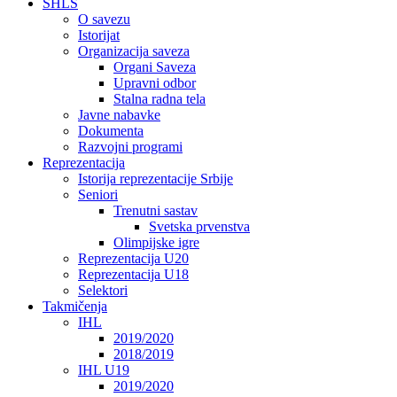
SHLS
O savezu
Istorijat
Organizacija saveza
Organi Saveza
Upravni odbor
Stalna radna tela
Javne nabavke
Dokumenta
Razvojni programi
Reprezentacija
Istorija reprezentacije Srbije
Seniori
Trenutni sastav
Svetska prvenstva
Olimpijske igre
Reprezentacija U20
Reprezentacija U18
Selektori
Takmičenja
IHL
2019/2020
2018/2019
IHL U19
2019/2020