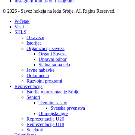
Instagram
Join us on Instagram
© 2026 - Savez hokeja na ledu Srbije. All Rights Reserved.
Početak
Vesti
SHLS
O savezu
Istorijat
Organizacija saveza
Organi Saveza
Upravni odbor
Stalna radna tela
Javne nabavke
Dokumenta
Razvojni programi
Reprezentacija
Istorija reprezentacije Srbije
Seniori
Trenutni sastav
Svetska prvenstva
Olimpijske igre
Reprezentacija U20
Reprezentacija U18
Selektori