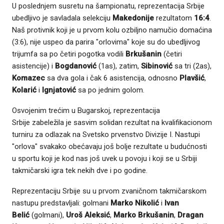
U poslednjem susretu na šampionatu, reprezentacija Srbije
ubedljivo je savladala selekciju
Makedonije
rezultatom
16:4
.
Naš protivnik koji je u prvom kolu ozbiljno namučio domaćina
(3:6), nije uspeo da parira "orlovima" koje su do ubedljivog
trijumfa sa po četiri pogotka vodili
Brkušanin
(četiri
asistencije) i
Bogdanović
(1as), zatim,
Sibinović
sa tri (2as),
Komazec
sa dva gola i čak 6 asistencija, odnosno
Plavšić
,
Kolarić
i
Ignjatović
sa po jednim golom.
Osvojenim trećim u Bugarskoj, reprezentacija
Srbije zabeležila je sasvim solidan rezultat na kvalifikacionom
turniru za odlazak na Svetsko prvenstvo Divizije I. Nastupi
"orlova" svakako obećavaju još bolje rezultate u budućnosti
u sportu koji je kod nas još uvek u povoju i koji se u Srbiji
takmičarski igra tek nekih dve i po godine.
Reprezentaciju Srbije su u prvom zvaničnom takmičarskom
nastupu predstavljali: golmani
Marko Nikolić
i
Ivan
Belić
(golmani),
Uroš Aleksić
,
Marko Brkušanin
,
Dragan