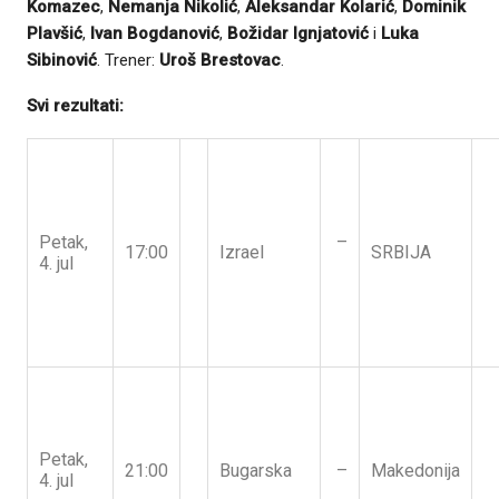
Komazec
,
Nemanja Nikolić
,
Aleksandar Kolarić
,
Dominik
Plavšić
,
Ivan Bogdanović
,
Božidar Ignjatović
i
Luka
Sibinović
. Trener:
Uroš Brestovac
.
Svi rezultati:
Petak,
–
17:00
Izrael
SRBIJA
4. jul
Petak,
21:00
Bugarska
–
Makedonija
4. jul