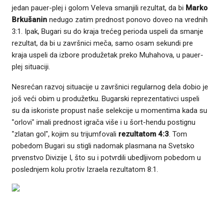
jedan pauer-plej i golom Veleva smanjili rezultat, da bi
Marko
Brkušanin
nedugo zatim prednost ponovo doveo na vrednih
3:1. Ipak, Bugari su do kraja trećeg perioda uspeli da smanje
rezultat, da bi u završnici meča, samo osam sekundi pre
kraja uspeli da izbore produžetak preko Muhahova, u pauer-
plej situaciji.
Nesrećan razvoj situacije u završnici regularnog dela dobio je
još veći obim u produžetku. Bugarski reprezentativci uspeli
su da iskoriste propust naše selekcije u momentima kada su
"orlovi" imali prednost igrača više i u šort-hendu postignu
"zlatan gol", kojim su trijumfovali
rezultatom 4:3
. Tom
pobedom Bugari su stigli nadomak plasmana na Svetsko
prvenstvo Divizije I, što su i potvrdili ubedljivom pobedom u
poslednjem kolu protiv Izraela rezultatom 8:1.