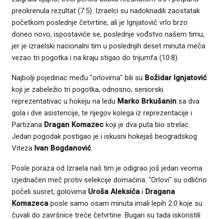
preokrenula rezultat (7:5). Izraelci su nadoknadili zaostatak
početkom poslednje četvrtine, ali je Ignjatović vrlo brzo
doneo novo, ispostaviće se, poslednje vođstvo našem timu,
jer je izraelski nacionalni tim u poslednjih deset minuta meča
vezao tri pogotka i na kraju stigao do trijumfa (10:8).
Najbolji pojedinac među "orlovima" bili su
Božidar Ignjatović
koji je zabeležio tri pogotka, odnosno, seniorski
reprezentativac u hokeju na ledu
Marko Brkušanin
sa dva
gola i dve asistencije, te njegov kolega iz reprezentacije i
Partizana
Dragan Komazec
koji je dva puta bio strelac.
Jedan pogodak postigao je i iskusni hokejaš beogradskog
Viteza
Ivan Bogdanović
.
Posle poraza od Izraela naš tim je odigrao još jedan veoma
izjednačen meč protiv selekcije domaćina. "Orlovi" su odlično
počeli susret, golovima
Uroša Aleksića
i
Dragana
Komazeca
posle samo osam minuta imali lepih 2:0 koje su
čuvali do završnice treće četvrtine. Bugari su tada iskoristili