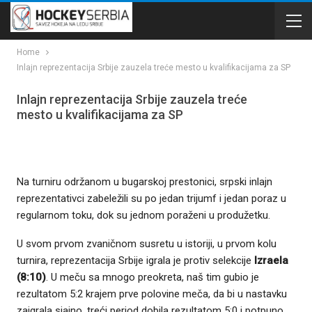
Home
Inlajn reprezentacija Srbije zauzela treće mesto u kvalifikacijama za SP
Inlajn reprezentacija Srbije zauzela treće
mesto u kvalifikacijama za SP
Na turniru održanom u bugarskoj prestonici, srpski inlajn
reprezentativci zabeležili su po jedan trijumf i jedan poraz u
regularnom toku, dok su jednom poraženi u produžetku.
U svom prvom zvaničnom susretu u istoriji, u prvom kolu
turnira, reprezentacija Srbije igrala je protiv selekcije
Izraela
(8:10)
. U meču sa mnogo preokreta, naš tim gubio je
rezultatom 5:2 krajem prve polovine meča, da bi u nastavku
zaigrala sjajno, treći period dobila rezultatom 5:0 i potpuno