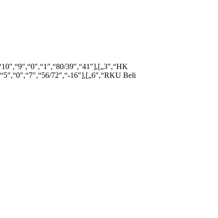
“10″,“9″,“0″,“1″,“80/39″,“41″],[„3″,“HK
,“5″,“0″,“7″,“56/72″,“-16″],[„6″,“RKU Beli