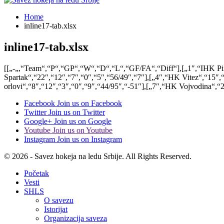
Home
inline17-tab.xlsx
inline17-tab.xlsx
[[„-„,“Team“,“P“,“GP“,“W“,“D“,“L“,“GF/FA“,“Diff“],[„1″,“IHK Pira
Spartak“,“22″,“12″,“7″,“0″,“5″,“56/49″,“7″],[„4″,“HK Vitez“,“15″
orlovi“,“8″,“12″,“3″,“0″,“9″,“44/95″,“-51″],[„7″,“HK Vojvodina“,“2
Facebook
Join us on Facebook
Twitter
Join us on Twitter
Google+
Join us on Google
Youtube
Join us on Youtube
Instagram
Join us on Instagram
© 2026 - Savez hokeja na ledu Srbije. All Rights Reserved.
Početak
Vesti
SHLS
O savezu
Istorijat
Organizacija saveza