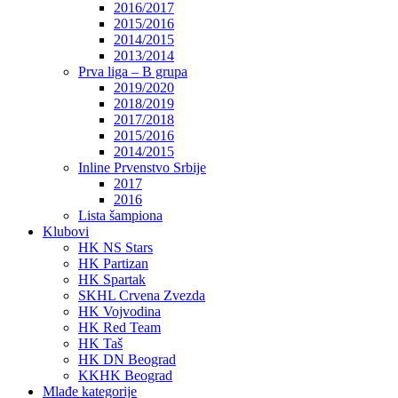
2016/2017
2015/2016
2014/2015
2013/2014
Prva liga – B grupa
2019/2020
2018/2019
2017/2018
2015/2016
2014/2015
Inline Prvenstvo Srbije
2017
2016
Lista šampiona
Klubovi
HK NS Stars
HK Partizan
HK Spartak
SKHL Crvena Zvezda
HK Vojvodina
HK Red Team
HK Taš
HK DN Beograd
KKHK Beograd
Mlađe kategorije