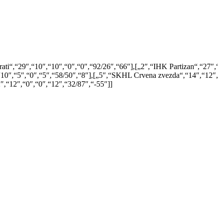
ti“,“29″,“10″,“10″,“0″,“0″,“92/26″,“66″],[„2″,“IHK Partizan“,“27″,
,“10″,“5″,“0″,“5″,“58/50″,“8″],[„5″,“SKHL Crvena zvezda“,“14″,“12″
″,“12″,“0″,“0″,“12″,“32/87″,“-55″]]