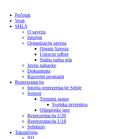
Početak
Vesti
SHLS
O savezu
Istorijat
Organizacija saveza
Organi Saveza
Upravni odbor
Stalna radna tela
Javne nabavke
Dokumenta
Razvojni programi
Reprezentacija
Istorija reprezentacije Srbije
Seniori
Trenutni sastav
Svetska prvenstva
Olimpijske igre
Reprezentacija U20
Reprezentacija U18
Selektori
Takmičenja
IHL