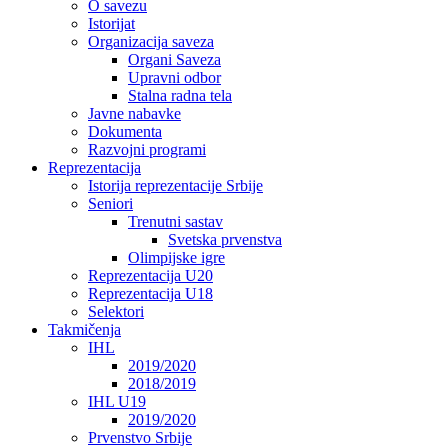
O savezu
Istorijat
Organizacija saveza
Organi Saveza
Upravni odbor
Stalna radna tela
Javne nabavke
Dokumenta
Razvojni programi
Reprezentacija
Istorija reprezentacije Srbije
Seniori
Trenutni sastav
Svetska prvenstva
Olimpijske igre
Reprezentacija U20
Reprezentacija U18
Selektori
Takmičenja
IHL
2019/2020
2018/2019
IHL U19
2019/2020
Prvenstvo Srbije