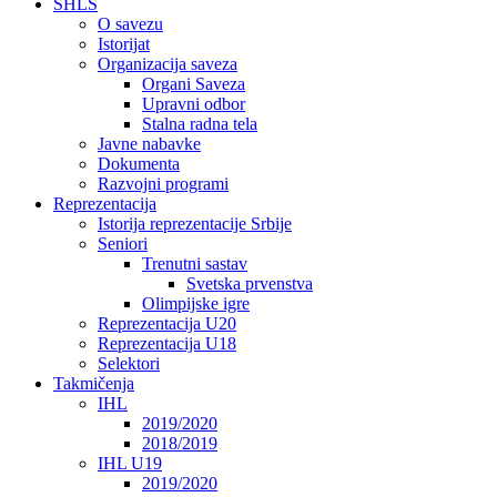
SHLS
O savezu
Istorijat
Organizacija saveza
Organi Saveza
Upravni odbor
Stalna radna tela
Javne nabavke
Dokumenta
Razvojni programi
Reprezentacija
Istorija reprezentacije Srbije
Seniori
Trenutni sastav
Svetska prvenstva
Olimpijske igre
Reprezentacija U20
Reprezentacija U18
Selektori
Takmičenja
IHL
2019/2020
2018/2019
IHL U19
2019/2020