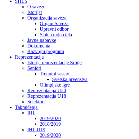
SHLS
O savezu
Istorijat
Organizacija saveza
Organi Saveza
Upravni odbor
Stalna radna tela
Javne nabavke
Dokumenta
Razvojni programi
Reprezentacija
Istorija reprezentacije Srbije
Seniori
Trenutni sastav
Svetska prvenstva
Olimpijske igre
Reprezentacija U20
Reprezentacija U18
Selektori
Takmičenja
IHL
2019/2020
2018/2019
IHL U19
2019/2020