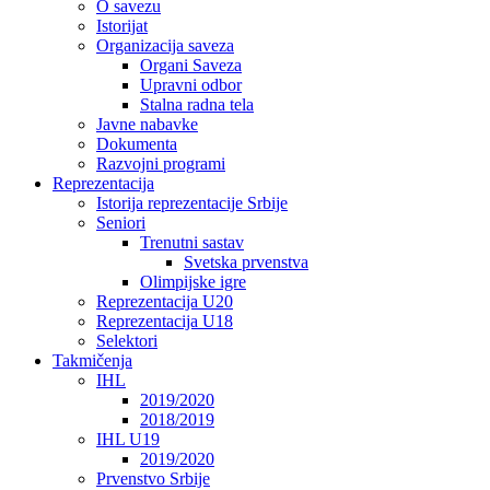
O savezu
Istorijat
Organizacija saveza
Organi Saveza
Upravni odbor
Stalna radna tela
Javne nabavke
Dokumenta
Razvojni programi
Reprezentacija
Istorija reprezentacije Srbije
Seniori
Trenutni sastav
Svetska prvenstva
Olimpijske igre
Reprezentacija U20
Reprezentacija U18
Selektori
Takmičenja
IHL
2019/2020
2018/2019
IHL U19
2019/2020
Prvenstvo Srbije