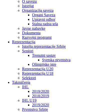
O savezu
Istorijat
Organizacija saveza
Organi Saveza
Upravni odbor
Stalna radna tela
Javne nabavke
Dokumenta
Razvojni programi
Reprezentacija
Istorija reprezentacije Srbije
Seniori
Trenutni sastav
Svetska prvenstva
Olimpijske igre
Reprezentacija U20
Reprezentacija U18
Selektori
Takmičenja
IHL
2019/2020
2018/2019
IHL U19
2019/2020
Prvenstvo Srbije