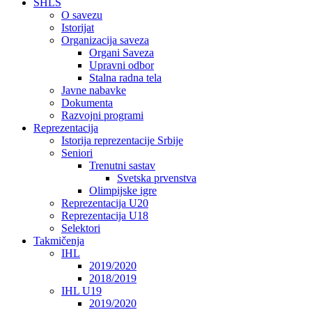
SHLS
O savezu
Istorijat
Organizacija saveza
Organi Saveza
Upravni odbor
Stalna radna tela
Javne nabavke
Dokumenta
Razvojni programi
Reprezentacija
Istorija reprezentacije Srbije
Seniori
Trenutni sastav
Svetska prvenstva
Olimpijske igre
Reprezentacija U20
Reprezentacija U18
Selektori
Takmičenja
IHL
2019/2020
2018/2019
IHL U19
2019/2020