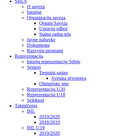
SHLS
O savezu
Istorijat
Organizacija saveza
Organi Saveza
Upravni odbor
Stalna radna tela
Javne nabavke
Dokumenta
Razvojni programi
Reprezentacija
Istorija reprezentacije Srbije
Seniori
Trenutni sastav
Svetska prvenstva
Olimpijske igre
Reprezentacija U20
Reprezentacija U18
Selektori
Takmičenja
IHL
2019/2020
2018/2019
IHL U19
2019/2020