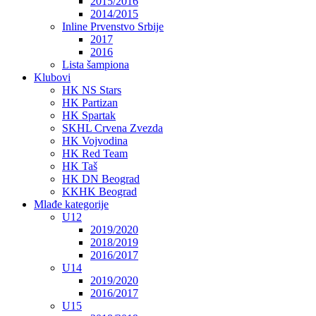
2015/2016
2014/2015
Inline Prvenstvo Srbije
2017
2016
Lista šampiona
Klubovi
HK NS Stars
HK Partizan
HK Spartak
SKHL Crvena Zvezda
HK Vojvodina
HK Red Team
HK Taš
HK DN Beograd
KKHK Beograd
Mlađe kategorije
U12
2019/2020
2018/2019
2016/2017
U14
2019/2020
2016/2017
U15