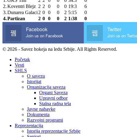
1.
GKS Tihi
2
2
0
0
0
34:3
6
2.
Koventri Blejz
2
2
0
0
0
19:3
6
3.
Dunarea Galaci
2
0
0
0
2
5:15
0
4.
Partizan
2
0
0
0
2
1:38
0
Facebook
Twitter
Join us on Facebook
Join us on Twitte
© 2026 - Savez hokeja na ledu Srbije. All Rights Reserved.
Početak
Vesti
SHLS
O savezu
Istorijat
Organizacija saveza
Organi Saveza
Upravni odbor
Stalna radna tela
Javne nabavke
Dokumenta
Razvojni programi
Reprezentacija
Istorija reprezentacije Srbije
Seniori