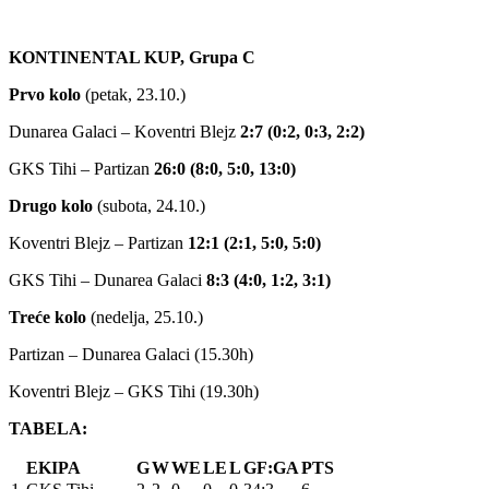
KONTINENTAL KUP, Grupa C
Prvo kolo
(petak, 23.10.)
Dunarea Galaci – Koventri Blejz
2:7 (0:2, 0:3, 2:2)
GKS Tihi – Partizan
26:0 (8:0, 5:0, 13:0)
Drugo kolo
(subota, 24.10.)
Koventri Blejz – Partizan
12:1 (2:1, 5:0, 5:0)
GKS Tihi – Dunarea Galaci
8:3 (4:0, 1:2, 3:1)
Treće kolo
(nedelja, 25.10.)
Partizan – Dunarea Galaci (15.30h)
Koventri Blejz – GKS Tihi (19.30h)
TABELA:
EKIPA
G
W
WE
LE
L
GF:GA
PTS