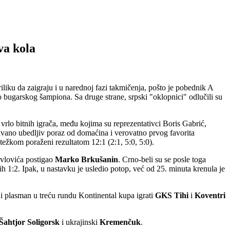
va kola
iliku da zaigraju i u narednoj fazi takmičenja, pošto je pobednik A
 bugarskog šampiona. Sa druge strane, srpski "oklopnici" odlučili su
 vrlo bitnih igrača, među kojima su reprezentativci Boris Gabrić,
ivano ubedljiv poraz od domaćina i verovatno prvog favorita
 težkom poraženi rezultatom 12:1 (2:1, 5:0, 5:0).
Pavlovića postigao
Marko Brkušanin
. Crno-beli su se posle toga
pih 1:2. Ipak, u nastavku je usledio potop, već od 25. minuta krenula je
i plasman u treću rundu Kontinental kupa igrati
GKS Tihi
i
Koventri
Šahtjor Soligorsk
i ukrajinski
Kremenčuk
.