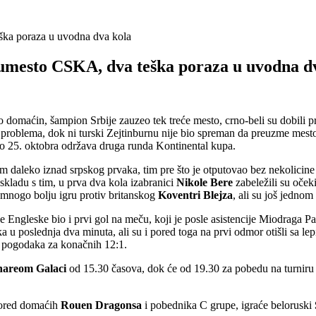
ška poraza u uvodna dva kola
 umesto CSKA, dva teška poraza u uvodna d
io domaćin, šampion Srbije zauzeo tek treće mesto, crno-beli su dobili pr
problema, dok ni turski Zejtinburnu nije bio spreman da preuzme mesto
 do 25. oktobra održava druga runda Kontinental kupa.
om daleko iznad srpskog prvaka, tim pre što je otputovao bez nekolicine
kladu s tim, u prva dva kola izabranici
Nikole Bere
zabeležili su oček
i mnogo bolju igru protiv britanskog
Koventri Blejza
, ali su još jednom
lne Engleske bio i prvi gol na meču, koji je posle asistencije Miodraga 
ka u poslednja dva minuta, ali su i pored toga na prvi odmor otišli sa le
et pogodaka za konačnih 12:1.
areom Galaci
od 15.30 časova, dok će od 19.30 za pobedu na turniru 
pored domaćih
Rouen Dragonsa
i pobednika C grupe, igraće beloruski