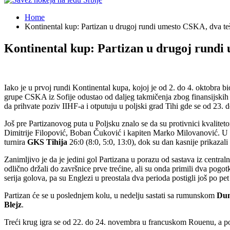
Home
Kontinental kup: Partizan u drugoj rundi umesto CSKA, dva te
Kontinental kup: Partizan u drugoj rundi
Iako je u prvoj rundi Kontinental kupa, kojoj je od 2. do 4. oktobra b
grupe CSKA iz Sofije odustao od daljeg takmičenja zbog finansijskih 
da prihvate poziv IIHF-a i otputuju u poljski grad Tihi gde se od 23.
Još pre Partizanovog puta u Poljsku znalo se da su protivnici kvalitet
Dimitrije Filopović, Boban Čuković i kapiten Marko Milovanović. U s
turnira
GKS Tihija
26:0 (8:0, 5:0, 13:0), dok su dan kasnije prikazal
Zanimljivo je da je jedini gol Partizana u porazu od sastava iz centra
odlično držali do završnice prve trećine, ali su onda primili dva pogot
serija golova, pa su Englezi u preostala dva perioda postigli još po p
Partizan će se u poslednjem kolu, u nedelju sastati sa rumunskom
Dun
Blejz
.
Treći krug igra se od 22. do 24. novembra u francuskom Rouenu, a 