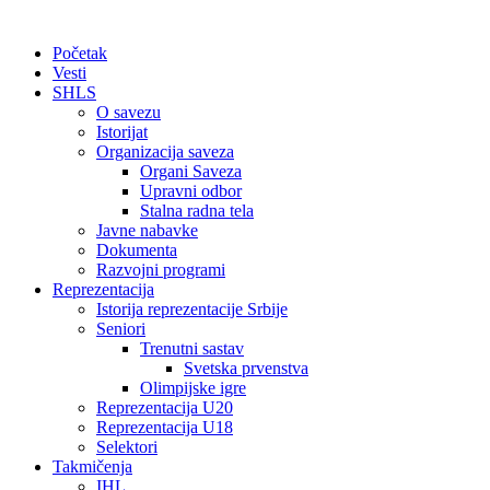
Početak
Vesti
SHLS
O savezu
Istorijat
Organizacija saveza
Organi Saveza
Upravni odbor
Stalna radna tela
Javne nabavke
Dokumenta
Razvojni programi
Reprezentacija
Istorija reprezentacije Srbije
Seniori
Trenutni sastav
Svetska prvenstva
Olimpijske igre
Reprezentacija U20
Reprezentacija U18
Selektori
Takmičenja
IHL