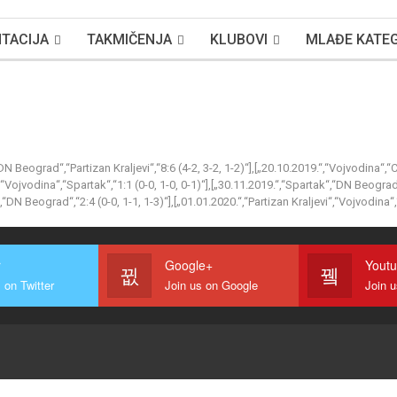
TACIJA
TAKMIČENJA
KLUBOVI
MLAĐE KATEG
 Beograd“,“Partizan Kraljevi“,“8:6 (4-2, 3-2, 1-2)“],[„20.10.2019.“,“Vojvodina“,“C
.“,“Vojvodina“,“Spartak“,“1:1 (0-0, 1-0, 0-1)“],[„30.11.2019.“,“Spartak“,“DN Beograd
“DN Beograd“,“2:4 (0-0, 1-1, 1-3)“],[„01.01.2020.“,“Partizan Kraljevi“,“Vojvodina“,“
r
Google+
Yout
 on Twitter
Join us on Google
Join 