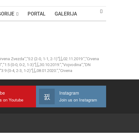
ORIJE
PORTAL
GALERIJA
rvena Zvezda“,“5:2 (2-0, 1-1, 2-1)“],[„02.11.2019.“,“Crvena
“,“1:5 (0-0, 0-2, 1-3)“],[„30.10.2019.“,“Vojvodina“,“DN
3:9 (0-4, 2-3, 1-2)“],[„08.01.2020.“,“Crvena
ube
Instagram
us on Youtube
Join us on Instagram