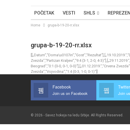
POČETAK
VESTI
SHLS
REPREZEN
Home
grupa-b-19-20-rr.xlsx
grupa-b-19-20-rr.xlsx
[[„Datum“,“Doma\u0107in“,“Gost“,“Rezultat“],[„19.10.2019.“,“DN
Zvezda“,“Partizan Kraljevi“,“9:4 (3-1, 2-0, 4-3)“],[„29.11.2019
Beograd“,“0:1 (0-0, 0-1, 0-0)“],[„01.12.2019.“,“Crvena Zvezda“,
Zvezda“,“Vojvodina“,“1:4 (0-3, 1-0, 0-1)“]]
Facebook
Twitte
Join us on Facebook
Join us
© 2026 - Savez hokeja na ledu Srbije. All Rights Reserved.