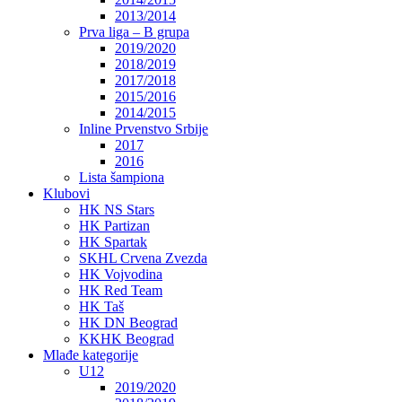
2013/2014
Prva liga – B grupa
2019/2020
2018/2019
2017/2018
2015/2016
2014/2015
Inline Prvenstvo Srbije
2017
2016
Lista šampiona
Klubovi
HK NS Stars
HK Partizan
HK Spartak
SKHL Crvena Zvezda
HK Vojvodina
HK Red Team
HK Taš
HK DN Beograd
KKHK Beograd
Mlađe kategorije
U12
2019/2020