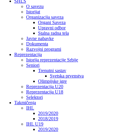
SHLS
O savezu
Istorijat
Organizacija saveza
Organi Saveza
Upravni odbor
Stalna radna tela
Javne nabavke
Dokumenta
Razvojni programi
Reprezentacija
Istorija reprezentacije Srbije
Seniori
Trenutni sastav
Svetska prvenstva
Olimpijske igre
Reprezentacija U20
Reprezentacija U18
Selektori
Takmičenja
IHL
2019/2020
2018/2019
IHL U19
2019/2020