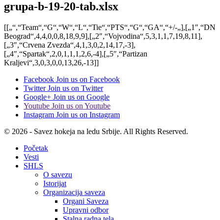
grupa-b-19-20-tab.xlsx
[[„“,“Team“,“G“,“W“,“L“,“Tie“,“PTS“,“G“,“GA“,“+/-„],[„1″,“DN
Beograd“,4,4,0,0,8,18,9,9],[„2″,“Vojvodina“,5,3,1,1,7,19,8,11],
[„3″,“Crvena Zvezda“,4,1,3,0,2,14,17,-3],
[„4″,“Spartak“,2,0,1,1,1,2,6,-4],[„5″,“Partizan
Kraljevi“,3,0,3,0,0,13,26,-13]]
Facebook
Join us on Facebook
Twitter
Join us on Twitter
Google+
Join us on Google
Youtube
Join us on Youtube
Instagram
Join us on Instagram
© 2026 - Savez hokeja na ledu Srbije. All Rights Reserved.
Početak
Vesti
SHLS
O savezu
Istorijat
Organizacija saveza
Organi Saveza
Upravni odbor
Stalna radna tela