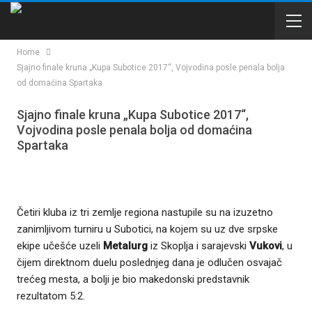
Home
Sjajno finale kruna „Kupa Subotice 2017“, Vojvodina posle penala bolja
od domaćina Spartaka
Sjajno finale kruna „Kupa Subotice 2017“,
Vojvodina posle penala bolja od domaćina
Spartaka
Četiri kluba iz tri zemlje regiona nastupile su na izuzetno
zanimljivom turniru u Subotici, na kojem su uz dve srpske
ekipe učešće uzeli
Metalurg
iz Skoplja i sarajevski
Vukovi
, u
čijem direktnom duelu poslednjeg dana je odlučen osvajač
trećeg mesta, a bolji je bio makedonski predstavnik
rezultatom 5:2.