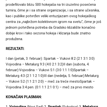
prodefilovalo blizu 500 hokejaša na tri izuzetno posećena
turnira, čime je i sa strane organizacije, i sa strane učesnika,
kao i publike potvrđen veliki entuzijazam ovog hokejaškog
centra za „najbržom kolektivnom igrom na svetu“, čime je još
jednom potvrđena potreba da Gradsko klizalište konačno
dobije krov i tako sezona hokeja i klizanja bude znatno
produžena.
REZULTATI:
I dan (petak, 3. februar): Spartak – Vukovi 8:2 (2:1 3:1 3:0)
Vojvodina – Metalurg 9:3 (4:0 2:1 3:2)II dan (subota, 4.
februar):Vojvodina – Vukovi 5:1 (3:0 1:1 1:0)Spartak –
Metalurg 4:3 (2:1 1:2 1:0)III dan (nedelja, 5. februar):Metalurg
– Vukovi 5:2 (1:1 2:1 2:0) – meč za treće mestoSpartak –
Vojvodina 3:4 pen. (0:1 1:1 2:1 0:1) – meč za prvo mesto
KONAČAN PLASMAN:
1.
Vojvodina
(Novi Sad) 2.
Spartak
(Subotica) 3.
Metalurg