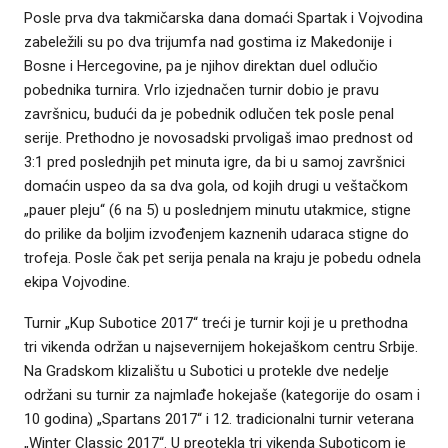
Posle prva dva takmičarska dana domaći Spartak i Vojvodina
zabeležili su po dva trijumfa nad gostima iz Makedonije i
Bosne i Hercegovine, pa je njihov direktan duel odlučio
pobednika turnira. Vrlo izjednačen turnir dobio je pravu
završnicu, budući da je pobednik odlučen tek posle penal
serije. Prethodno je novosadski prvoligaš imao prednost od
3:1 pred poslednjih pet minuta igre, da bi u samoj završnici
domaćin uspeo da sa dva gola, od kojih drugi u veštačkom
„pauer pleju“ (6 na 5) u poslednjem minutu utakmice, stigne
do prilike da boljim izvođenjem kaznenih udaraca stigne do
trofeja. Posle čak pet serija penala na kraju je pobedu odnela
ekipa Vojvodine.
Turnir „Kup Subotice 2017“ treći je turnir koji je u prethodna
tri vikenda održan u najsevernijem hokejaškom centru Srbije.
Na Gradskom klizalištu u Subotici u protekle dve nedelje
održani su turnir za najmlađe hokejaše (kategorije do osam i
10 godina) „Spartans 2017“ i 12. tradicionalni turnir veterana
„Winter Classic 2017“. U preotekla tri vikenda Suboticom je