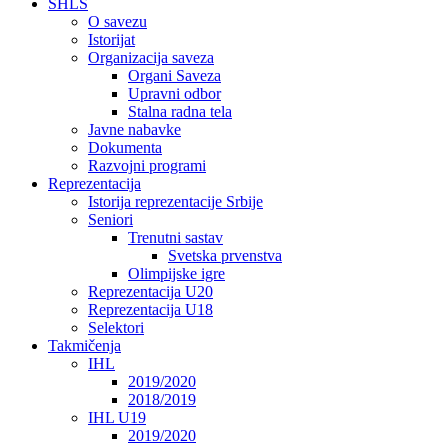
SHLS
O savezu
Istorijat
Organizacija saveza
Organi Saveza
Upravni odbor
Stalna radna tela
Javne nabavke
Dokumenta
Razvojni programi
Reprezentacija
Istorija reprezentacije Srbije
Seniori
Trenutni sastav
Svetska prvenstva
Olimpijske igre
Reprezentacija U20
Reprezentacija U18
Selektori
Takmičenja
IHL
2019/2020
2018/2019
IHL U19
2019/2020