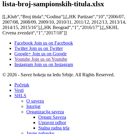
lista-broj-sampionskih-titula.xlsx
[[„Klub“,“Broj titula“,“Godina“],[„HK Partizan“,“10″,“2006/07,
2007/08, 2008/09, 2009/10, 2010/11, 2011/12, 2012/13, 2013/14,
2014/15, 2015/16″],[„HK Beograd“,“1″,“2016/17″],[„SKHL
Crvena zvezda\t“,“1″,“2017/18″]]
Facebook
Join us on Facebook
Twitter
Join us on Twitter
Google+
Join us on Google
Youtube
Join us on Youtube
Instagram
Join us on Instagram
© 2026 - Savez hokeja na ledu Srbije. All Rights Reserved.
Početak
Vesti
SHLS
O savezu
Istorijat
Organizacija saveza
Organi Saveza
Upravni odbor
Stalna radna tela
Javne nabavke