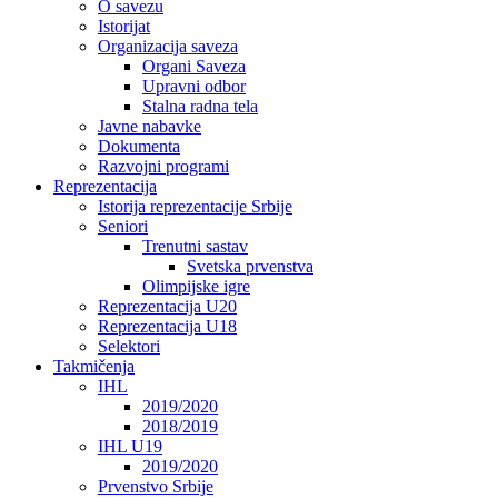
O savezu
Istorijat
Organizacija saveza
Organi Saveza
Upravni odbor
Stalna radna tela
Javne nabavke
Dokumenta
Razvojni programi
Reprezentacija
Istorija reprezentacije Srbije
Seniori
Trenutni sastav
Svetska prvenstva
Olimpijske igre
Reprezentacija U20
Reprezentacija U18
Selektori
Takmičenja
IHL
2019/2020
2018/2019
IHL U19
2019/2020
Prvenstvo Srbije