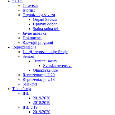
SHLS
O savezu
Istorijat
Organizacija saveza
Organi Saveza
Upravni odbor
Stalna radna tela
Javne nabavke
Dokumenta
Razvojni programi
Reprezentacija
Istorija reprezentacije Srbije
Seniori
Trenutni sastav
Svetska prvenstva
Olimpijske igre
Reprezentacija U20
Reprezentacija U18
Selektori
Takmičenja
IHL
2019/2020
2018/2019
IHL U19
2019/2020