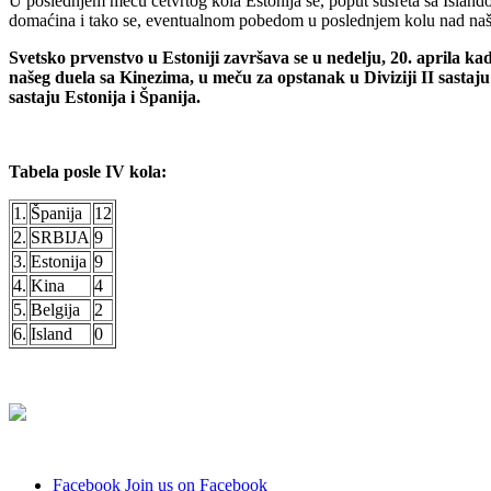
U poslednjem meču četvrtog kola Estonija se, poput susreta sa Islando
domaćina i tako se, eventualnom pobedom u poslednjem kolu nad na
Svetsko prvenstvo u Estoniji završava se u nedelju, 20. aprila k
našeg duela sa Kinezima, u meču za opstanak u Diviziji II sastaju
sastaju Estonija i Španija.
Tabela posle IV kola:
1.
Španija
12
2.
SRBIJA
9
3.
Estonija
9
4.
Kina
4
5.
Belgija
2
6.
Island
0
Facebook
Join us on Facebook