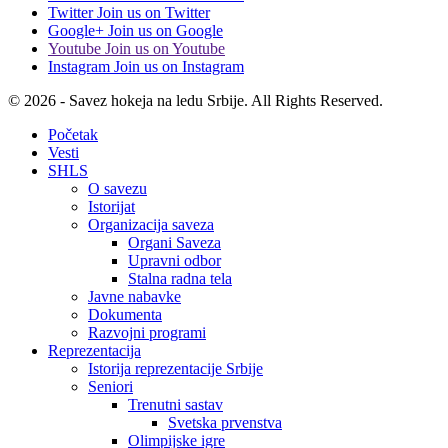
Twitter
Join us on Twitter
Google+
Join us on Google
Youtube
Join us on Youtube
Instagram
Join us on Instagram
© 2026 - Savez hokeja na ledu Srbije. All Rights Reserved.
Početak
Vesti
SHLS
O savezu
Istorijat
Organizacija saveza
Organi Saveza
Upravni odbor
Stalna radna tela
Javne nabavke
Dokumenta
Razvojni programi
Reprezentacija
Istorija reprezentacije Srbije
Seniori
Trenutni sastav
Svetska prvenstva
Olimpijske igre