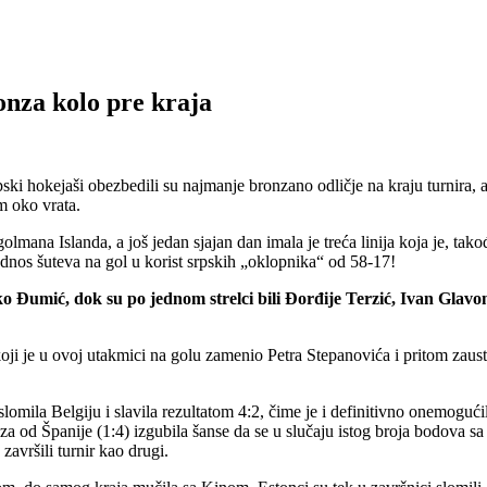
onza kolo pre kraja
i hokejaši obezbedili su najmanje bronzano odličje na kraju turnira, 
m oko vrata.
golmana Islanda, a još jedan sjajan dan imala je treća linija koja je, ta
odnos šuteva na gol u korist srpskih „oklopnika“ od 58-17!
ko Đumić, dok su po jednom strelci bili Đorđije Terzić, Ivan Glavon
oji je u ovoj utakmici na golu zamenio Petra Stepanovića i pritom zausta
omila Belgiju i slavila rezultatom 4:2, čime je i definitivno onemogući
aza od Španije (1:4) izgubila šanse da se u slučaju istog broja bodova
završili turnir kao drugi.