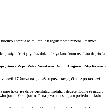
a ukoliko Estonija ne trijumfuje u regularnom vremenu utakmice
kođe, postigla četiri pogotka, dok je druga konačnom rezultatu doprinela
jić, Siniša Pajić, Petar Novaković, Vojin Dragović, Filip Pajević i
vio svih 17 šuteva na gol naše reprezentacije, čime je postao prvi
la naše hokejaše da osvoje zlatnu medalju i sledeće godine se nađu u
 sa „furijom“ i Estonijom nađe na prvom mestu, pa u poslednjem kolu