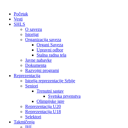
Početak
Vesti
SHLS
O savezu
Istorijat
Organizacija saveza
Organi Saveza
Upravni odbor
Stalna radna tela
Javne nabavke
Dokumenta
Razvojni programi
Reprezentacija
Istorija reprezentacije Srbije
Seniori
Trenutni sastav
Svetska prvenstva
Olimpijske igre
Reprezentacija U20
Reprezentacija U18
Selektori
Takmičenja
IHL