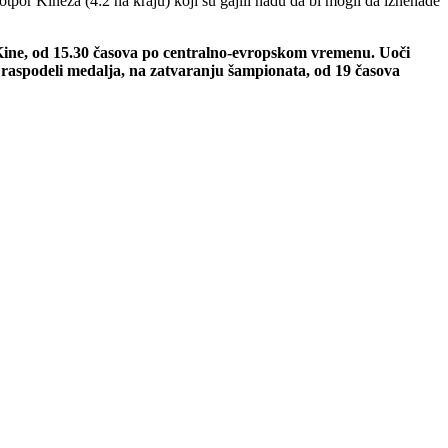
tpor Kineza (4:2 na kraju) koji su gajili nadu da bi mogli da iznenade
om Kine, od 15.30 časova po centralno-evropskom vremenu. Uoči
oj raspodeli medalja, na zatvaranju šampionata, od 19 časova