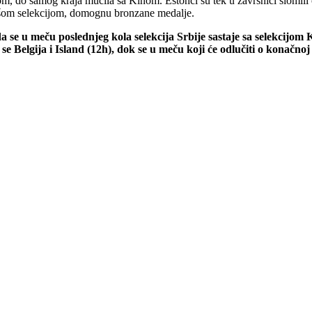
m, do samog kraja mučila sa Kinom. Estonci su tek u završnici slomili o
šom selekcijom, domognu bronzane medalje.
ada se u meču poslednjeg kola selekcija Srbije sastaje sa selekcij
 se Belgija i Island (12h), dok se u meču koji će odlučiti o konačn