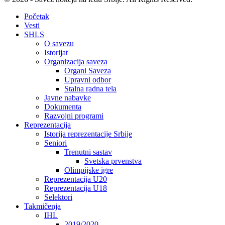
Početak
Vesti
SHLS
O savezu
Istorijat
Organizacija saveza
Organi Saveza
Upravni odbor
Stalna radna tela
Javne nabavke
Dokumenta
Razvojni programi
Reprezentacija
Istorija reprezentacije Srbije
Seniori
Trenutni sastav
Svetska prvenstva
Olimpijske igre
Reprezentacija U20
Reprezentacija U18
Selektori
Takmičenja
IHL
2019/2020