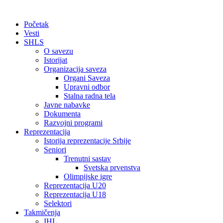
Početak
Vesti
SHLS
O savezu
Istorijat
Organizacija saveza
Organi Saveza
Upravni odbor
Stalna radna tela
Javne nabavke
Dokumenta
Razvojni programi
Reprezentacija
Istorija reprezentacije Srbije
Seniori
Trenutni sastav
Svetska prvenstva
Olimpijske igre
Reprezentacija U20
Reprezentacija U18
Selektori
Takmičenja
IHL