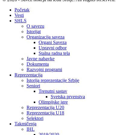
Početak
Vesti
SHLS
O savezu
Istorijat
Organizacija saveza
Organi Saveza
Upravni odbor
Stalna radna tela
Javne nabavke
Dokumenta
Razvojni programi
Reprezentacija
Istorija reprezentacije Srbije
Seniori
Trenutni sastav
Svetska prvenstva
Olimpijske igre
Reprezentacija U20
Reprezentacija U18
Selektori
Takmičenja
IHL
2019/2020