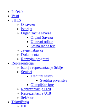
Početak
Vesti
SHLS
O savezu
Istorijat
Organizacija saveza
Organi Saveza
Upravni odbor
Stalna radna tela
Javne nabavke
Dokumenta
Razvojni programi
Reprezentacija
Istorija reprezentacije Srbije
Seniori
Trenutni sastav
Svetska prvenstva
Olimpijske igre
Reprezentacija U20
Reprezentacija U18
Selektori
Takmičenja
IHL