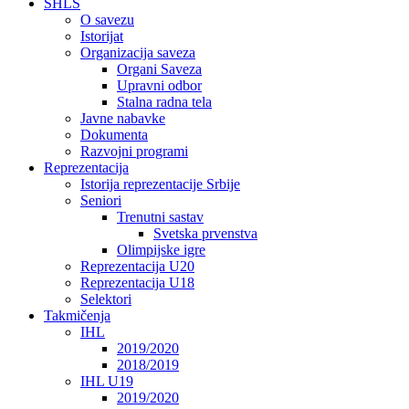
SHLS
O savezu
Istorijat
Organizacija saveza
Organi Saveza
Upravni odbor
Stalna radna tela
Javne nabavke
Dokumenta
Razvojni programi
Reprezentacija
Istorija reprezentacije Srbije
Seniori
Trenutni sastav
Svetska prvenstva
Olimpijske igre
Reprezentacija U20
Reprezentacija U18
Selektori
Takmičenja
IHL
2019/2020
2018/2019
IHL U19
2019/2020