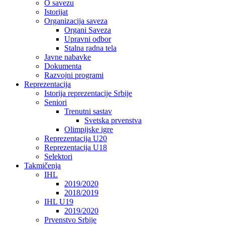
O savezu
Istorijat
Organizacija saveza
Organi Saveza
Upravni odbor
Stalna radna tela
Javne nabavke
Dokumenta
Razvojni programi
Reprezentacija
Istorija reprezentacije Srbije
Seniori
Trenutni sastav
Svetska prvenstva
Olimpijske igre
Reprezentacija U20
Reprezentacija U18
Selektori
Takmičenja
IHL
2019/2020
2018/2019
IHL U19
2019/2020
Prvenstvo Srbije