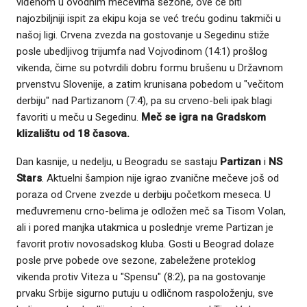
viđenom u ovodnim mečevima sezone, ove će biti
najozbiljniji ispit za ekipu koja se već treću godinu takmiči u
našoj ligi. Crvena zvezda na gostovanje u Segedinu stiže
posle ubedljivog trijumfa nad Vojvodinom (14:1) prošlog
vikenda, čime su potvrdili dobru formu brušenu u Državnom
prvenstvu Slovenije, a zatim krunisana pobedom u "večitom
derbiju" nad Partizanom (7:4), pa su crveno-beli ipak blagi
favoriti u meču u Segedinu.
Meč se igra na Gradskom
klizalištu od 18 časova.
Dan kasnije, u nedelju, u Beogradu se sastaju
Partizan
i
NS
Stars
. Aktuelni šampion nije igrao zvanične mečeve još od
poraza od Crvene zvezde u derbiju početkom meseca. U
međuvremenu crno-belima je odložen meč sa Tisom Volan,
ali i pored manjka utakmica u poslednje vreme Partizan je
favorit protiv novosadskog kluba. Gosti u Beograd dolaze
posle prve pobede ove sezone, zabeležene proteklog
vikenda protiv Viteza u "Spensu" (8:2), pa na gostovanje
prvaku Srbije sigurno putuju u odličnom raspoloženju, sve