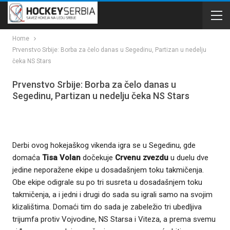
Home
Prvenstvo Srbije: Borba za čelo danas u Segedinu, Partizan u nedelju
čeka NS Stars
Prvenstvo Srbije: Borba za čelo danas u
Segedinu, Partizan u nedelju čeka NS Stars
Derbi ovog hokejaškog vikenda igra se u Segedinu, gde
domaća
Tisa Volan
dočekuje
Crvenu zvezdu
u duelu dve
jedine neporažene ekipe u dosadašnjem toku takmičenja.
Obe ekipe odigrale su po tri susreta u dosadašnjem toku
takmičenja, a i jedni i drugi do sada su igrali samo na svojim
klizalištima. Domaći tim do sada je zabeležio tri ubedljiva
trijumfa protiv Vojvodine, NS Starsa i Viteza, a prema svemu