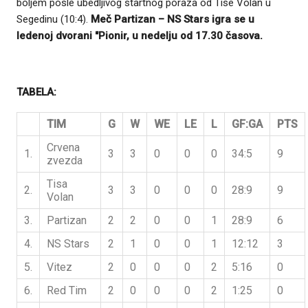
boljem posle ubedljivog startnog poraza od Tise Volan u
Segedinu (10:4).
Meč Partizan – NS Stars igra se u
ledenoj dvorani "Pionir, u nedelju od 17.30 časova.
TABELA:
TIM
G
W
WE
LE
L
GF:GA
PTS
Crvena
1.
3
3
0
0
0
34:5
9
zvezda
Tisa
2.
3
3
0
0
0
28:9
9
Volan
3.
Partizan
2
2
0
0
1
28:9
6
4.
NS Stars
2
1
0
0
1
12:12
3
5.
Vitez
2
0
0
0
2
5:16
0
6.
Red Tim
2
0
0
0
2
1:25
0